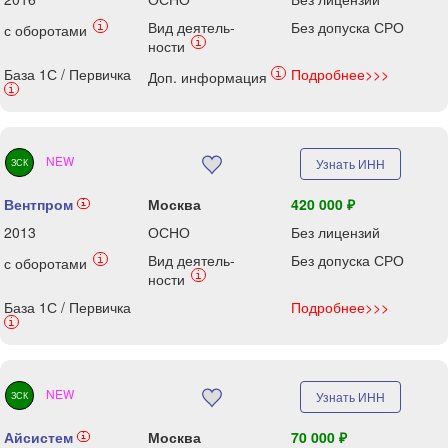
Вид деятель-
Без допуска СРО
i
с оборотами
i
ности
База 1С / Первичка
Подробнее>>>
i
Доп. информация
i
NEW
Узнать ИНН
ЗСК
Вентпром
Москва
420 000 ₽
i
2013
ОСНО
Без лицензий
Вид деятель-
Без допуска СРО
i
с оборотами
i
ности
База 1С / Первичка
Подробнее>>>
i
NEW
Узнать ИНН
ЗСК
Айсистем
Москва
70 000 ₽
i