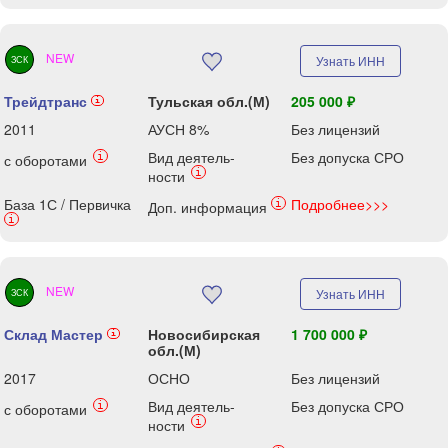
NEW
Узнать ИНН
ЗСК
Трейдтранс
Тульская обл.(М)
205 000 ₽
i
2011
АУСН 8%
Без лицензий
Вид деятель-
Без допуска СРО
i
с оборотами
i
ности
База 1С / Первичка
Подробнее>>>
i
Доп. информация
i
NEW
Узнать ИНН
ЗСК
Склад Мастер
Новосибирская
1 700 000 ₽
i
обл.(М)
2017
ОСНО
Без лицензий
Вид деятель-
Без допуска СРО
i
с оборотами
i
ности