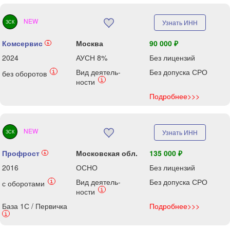
NEW
Узнать ИНН
ЗСК
Комсервис
Москва
90 000 ₽
i
2024
АУСН 8%
Без лицензий
Вид деятель-
Без допуска СРО
i
без оборотов
i
ности
Подробнее>>>
NEW
Узнать ИНН
ЗСК
Профрост
Московская обл.
135 000 ₽
i
2016
ОСНО
Без лицензий
Вид деятель-
Без допуска СРО
i
с оборотами
i
ности
База 1С / Первичка
Подробнее>>>
i