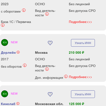
2023
ОСНО
Без лицензий
Вид деятель-
Без допуска СРО
i
с оборотами
i
ности
База 1С / Первичка
Подробнее>>>
i
NEW
Узнать ИНН
ЗСК
Дорлейн
Москва
210 000 ₽
i
2017
ОСНО
Без лицензий
Вид деятель-
Без допуска СРО
i
без оборотов
i
ности
Подробнее>>>
i
Доп. информация
NEW
Узнать ИНН
ЗСК
Кинолаб
Московская обл.
125 000 ₽
i