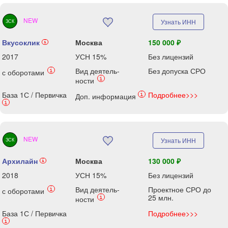
NEW
Узнать ИНН
ЗСК
Вкусоклик
Москва
150 000 ₽
i
2017
УСН 15%
Без лицензий
Вид деятель-
Без допуска СРО
i
с оборотами
i
ности
База 1С / Первичка
Подробнее>>>
i
Доп. информация
i
NEW
Узнать ИНН
ЗСК
Архилайн
Москва
130 000 ₽
i
2018
УСН 15%
Без лицензий
Вид деятель-
Проектное СРО до
i
с оборотами
25 млн.
i
ности
База 1С / Первичка
Подробнее>>>
i