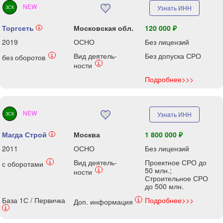
NEW
Узнать ИНН
ЗСК
Торгсеть
Московская обл.
120 000 ₽
i
2019
ОСНО
Без лицензий
Вид деятель-
Без допуска СРО
i
без оборотов
i
ности
Подробнее>>>
NEW
Узнать ИНН
ЗСК
Магда Строй
Москва
1 800 000 ₽
i
2011
ОСНО
Без лицензий
Вид деятель-
Проектное СРО до
i
с оборотами
50 млн.;
i
ности
Строительное СРО
до 500 млн.
База 1С / Первичка
Подробнее>>>
i
Доп. информация
i