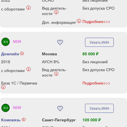
2022
ОСНО
Без лицензий
Вид деятель-
Без допуска СРО
i
с оборотами
i
ности
Подробнее>>>
i
Доп. информация
NEW
Узнать ИНН
ЗСК
Домлайн
Москва
85 000 ₽
i
2016
АУСН 8%
Без лицензий
Вид деятель-
Без допуска СРО
i
с оборотами
i
ности
База 1С / Первичка
Подробнее>>>
i
NEW
Узнать ИНН
ЗСК
Комсвязь
Санкт-Петербург
105 000 ₽
i