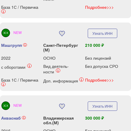
База 1С / Первичка
Подробнее>>>
i
NEW
Узнать ИНН
ЗСК
Машгрупп
Санкт-Петербург
210 000 ₽
i
(М)
2022
ОСНО
Без лицензий
Вид деятель-
Без допуска СРО
i
с оборотами
i
ности
База 1С / Первичка
Подробнее>>>
i
Доп. информация
i
NEW
Узнать ИНН
ЗСК
Акваснаб
Владимирская
300 000 ₽
i
обл.(М)
2016
ОСНО
Без лицензий