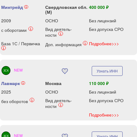
Минтрейд
Свердловская обл.
400 000 ₽
i
(М)
2009
ОСНО
Без лицензий
Вид деятель-
Без допуска СРО
i
с оборотами
i
ности
База 1С / Первичка
Подробнее>>>
i
Доп. информация
i
NEW
Узнать ИНН
ЗСК
Лавмарк
Москва
110 000 ₽
i
2025
ОСНО
Без лицензий
Вид деятель-
Без допуска СРО
i
без оборотов
i
ности
Подробнее>>>
NEW
Узнать ИНН
ЗСК