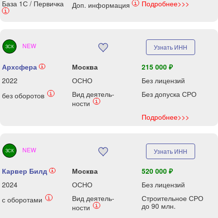
База 1С / Первичка
Подробнее>>>
i
Доп. информация
i
NEW
Узнать ИНН
ЗСК
Архсфера
Москва
215 000 ₽
i
2022
ОСНО
Без лицензий
Вид деятель-
Без допуска СРО
i
без оборотов
i
ности
Подробнее>>>
NEW
Узнать ИНН
ЗСК
Карвер Билд
Москва
520 000 ₽
i
2024
ОСНО
Без лицензий
Вид деятель-
Строительное СРО
i
с оборотами
до 90 млн.
i
ности