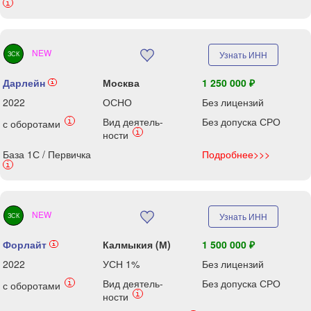
i
NEW
Узнать ИНН
ЗСК
Дарлейн
Москва
1 250 000 ₽
i
2022
ОСНО
Без лицензий
Вид деятель-
Без допуска СРО
i
с оборотами
i
ности
База 1С / Первичка
Подробнее>>>
i
NEW
Узнать ИНН
ЗСК
Форлайт
Калмыкия (М)
1 500 000 ₽
i
2022
УСН 1%
Без лицензий
Вид деятель-
Без допуска СРО
i
с оборотами
i
ности