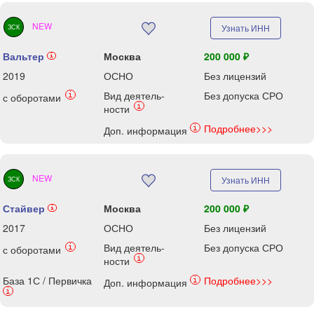
NEW
Узнать ИНН
ЗСК
Вальтер
Москва
200 000 ₽
i
2019
ОСНО
Без лицензий
Вид деятель-
Без допуска СРО
i
с оборотами
i
ности
Подробнее>>>
i
Доп. информация
NEW
Узнать ИНН
ЗСК
Стайвер
Москва
200 000 ₽
i
2017
ОСНО
Без лицензий
Вид деятель-
Без допуска СРО
i
с оборотами
i
ности
База 1С / Первичка
Подробнее>>>
i
Доп. информация
i