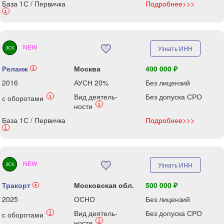
База 1С / Первичка
Подробнее>>>
i
NEW
Узнать ИНН
ЗСК
Реланж
Москва
400 000 ₽
i
2016
АУСН 20%
Без лицензий
Вид деятель-
Без допуска СРО
i
с оборотами
i
ности
База 1С / Первичка
Подробнее>>>
i
NEW
Узнать ИНН
ЗСК
Тракорт
Московская обл.
500 000 ₽
i
2025
ОСНО
Без лицензий
Вид деятель-
Без допуска СРО
i
с оборотами
i
ности