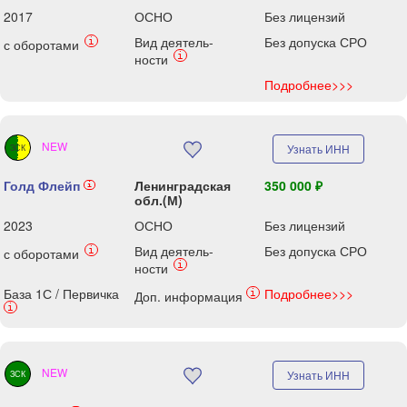
2017
ОСНО
Без лицензий
Вид деятель-
Без допуска СРО
i
с оборотами
i
ности
Подробнее>>>
NEW
Узнать ИНН
ЗСК
Голд Флейп
Ленинградская
350 000 ₽
i
обл.(М)
2023
ОСНО
Без лицензий
Вид деятель-
Без допуска СРО
i
с оборотами
i
ности
База 1С / Первичка
Подробнее>>>
i
Доп. информация
i
NEW
Узнать ИНН
ЗСК