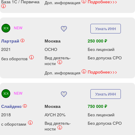
База 1С / Первичка
Подробнее>>>
i
Доп. информация
i
NEW
Узнать ИНН
ЗСК
Лартрай
Москва
250 000 ₽
i
2021
ОСНО
Без лицензий
Вид деятель-
Без допуска СРО
i
без оборотов
i
ности
Подробнее>>>
i
Доп. информация
NEW
Узнать ИНН
ЗСК
Слайдекс
Москва
750 000 ₽
i
2018
АУСН 20%
Без лицензий
Вид деятель-
Без допуска СРО
i
с оборотами
i
ности