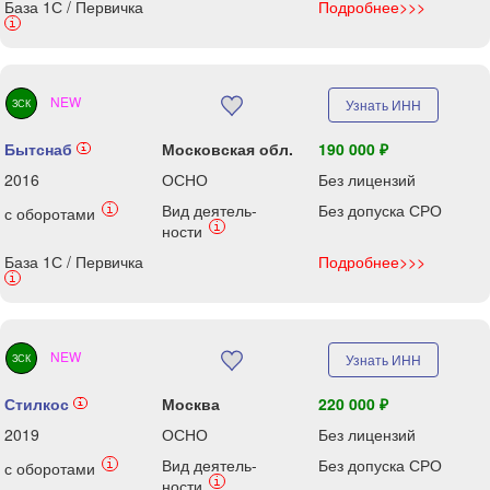
База 1С / Первичка
Подробнее>>>
i
NEW
Узнать ИНН
ЗСК
Бытснаб
Московская обл.
190 000 ₽
i
2016
ОСНО
Без лицензий
Вид деятель-
Без допуска СРО
i
с оборотами
i
ности
База 1С / Первичка
Подробнее>>>
i
NEW
Узнать ИНН
ЗСК
Стилкос
Москва
220 000 ₽
i
2019
ОСНО
Без лицензий
Вид деятель-
Без допуска СРО
i
с оборотами
i
ности