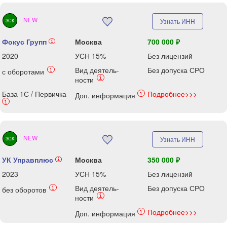
NEW
Узнать ИНН
ЗСК
Фокус Групп
Москва
700 000 ₽
i
2020
УСН 15%
Без лицензий
Вид деятель-
Без допуска СРО
i
с оборотами
i
ности
База 1С / Первичка
Подробнее>>>
i
Доп. информация
i
NEW
Узнать ИНН
ЗСК
УК Управплюс
Москва
350 000 ₽
i
2023
УСН 15%
Без лицензий
Вид деятель-
Без допуска СРО
i
без оборотов
i
ности
Подробнее>>>
i
Доп. информация