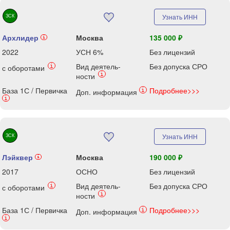
ЗСК
Узнать ИНН
Архлидер
Москва
135 000 ₽
i
2022
УСН 6%
Без лицензий
Вид деятель-
Без допуска СРО
i
с оборотами
i
ности
База 1С / Первичка
Подробнее>>>
i
Доп. информация
i
ЗСК
Узнать ИНН
Лэйквер
Москва
190 000 ₽
i
2017
ОСНО
Без лицензий
Вид деятель-
Без допуска СРО
i
с оборотами
i
ности
База 1С / Первичка
Подробнее>>>
i
Доп. информация
i