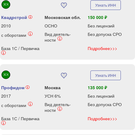
ЗСК
Узнать ИНН
Квадрстрой
Московская обл.
150 000 ₽
i
2010
ОСНО
Без лицензий
Вид деятель-
Без допуска СРО
i
с оборотами
i
ности
База 1С / Первичка
Подробнее>>>
i
ЗСК
Узнать ИНН
Профидом
Москва
135 000 ₽
i
2017
УСН 6%
Без лицензий
Вид деятель-
Без допуска СРО
i
с оборотами
i
ности
База 1С / Первичка
Подробнее>>>
i