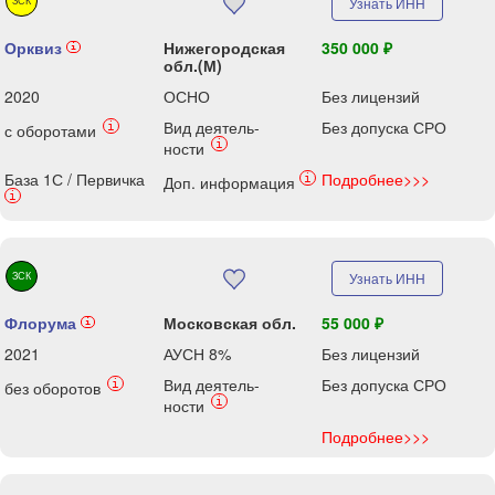
ЗСК
Узнать ИНН
Орквиз
Нижегородская
350 000 ₽
i
обл.(М)
2020
ОСНО
Без лицензий
Вид деятель-
Без допуска СРО
i
с оборотами
i
ности
База 1С / Первичка
Подробнее>>>
i
Доп. информация
i
ЗСК
Узнать ИНН
Флорума
Московская обл.
55 000 ₽
i
2021
АУСН 8%
Без лицензий
Вид деятель-
Без допуска СРО
i
без оборотов
i
ности
Подробнее>>>