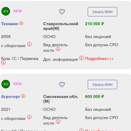
NEW
Узнать ИНН
ЗСК
Техмикс
Ставропольский
210 000 ₽
i
край(М)
2009
ОСНО
Без лицензий
Вид деятель-
Без допуска СРО
i
с оборотами
i
ности
База 1С / Первичка
Подробнее>>>
i
Доп. информация
i
NEW
Узнать ИНН
ЗСК
Агроторг
Смоленская обл.
600 000 ₽
i
(М)
2021
ОСНО
Без лицензий
Вид деятель-
Без допуска СРО
i
с оборотами
i
ности
i