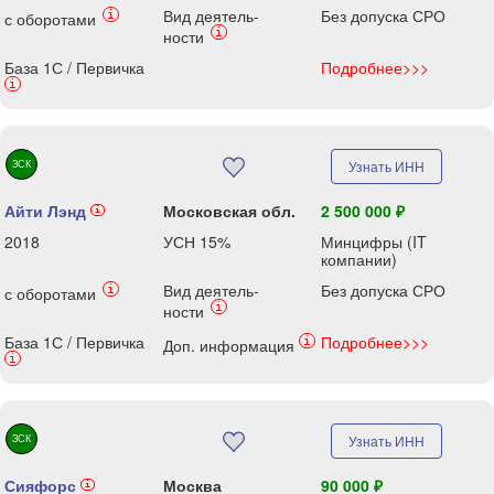
Вид деятель-
Без допуска СРО
i
с оборотами
i
ности
База 1С / Первичка
Подробнее>>>
i
ЗСК
Узнать ИНН
Айти Лэнд
Московская обл.
2 500 000 ₽
i
2018
УСН 15%
Минцифры (IT
компании)
Вид деятель-
Без допуска СРО
i
с оборотами
i
ности
База 1С / Первичка
Подробнее>>>
i
Доп. информация
i
ЗСК
Узнать ИНН
Сияфорс
Москва
90 000 ₽
i