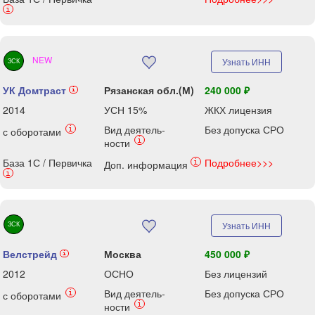
i
NEW
Узнать ИНН
ЗСК
УК Домтраст
Рязанская обл.(М)
240 000 ₽
i
2014
УСН 15%
ЖКХ лицензия
Вид деятель-
Без допуска СРО
i
с оборотами
i
ности
База 1С / Первичка
Подробнее>>>
i
Доп. информация
i
ЗСК
Узнать ИНН
Велстрейд
Москва
450 000 ₽
i
2012
ОСНО
Без лицензий
Вид деятель-
Без допуска СРО
i
с оборотами
i
ности