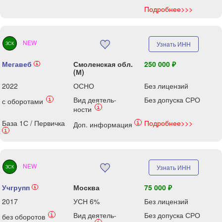
Подробнее>>>
NEW
Узнать ИНН
ЗСК
Мегавеб
Смоленская обл.
250 000 ₽
i
(М)
2022
ОСНО
Без лицензий
Вид деятель-
Без допуска СРО
i
с оборотами
i
ности
База 1С / Первичка
Подробнее>>>
i
Доп. информация
i
NEW
Узнать ИНН
ЗСК
Учгрупп
Москва
75 000 ₽
i
2017
УСН 6%
Без лицензий
Вид деятель-
Без допуска СРО
i
без оборотов