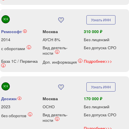
ЗСК
Узнать ИНН
Ремософт
Москва
310 000 ₽
i
2014
АУСН 8%
Без лицензий
Вид деятель-
Без допуска СРО
i
с оборотами
i
ности
База 1С / Первичка
Подробнее>>>
i
Доп. информация
i
ЗСК
Узнать ИНН
Десижн
Москва
170 000 ₽
i
2023
ОСНО
Без лицензий
Вид деятель-
Без допуска СРО
i
без оборотов
i
ности
Подробнее>>>