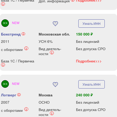
База 1С / Первичка
Подробнее>>>
Доп. информация
i
NEW
Узнать ИНН
ЗСК
Бокстренд
Московская обл.
150 000 ₽
i
2011
УСН 6%
Без лицензий
Вид деятель-
Без допуска СРО
i
с оборотами
i
ности
База 1С / Первичка
Подробнее>>>
i
NEW
Узнать ИНН
ЗСК
Лотверг
Москва
240 000 ₽
i
2007
ОСНО
Без лицензий
Вид деятель-
Без допуска СРО
i
с оборотами
i
ности