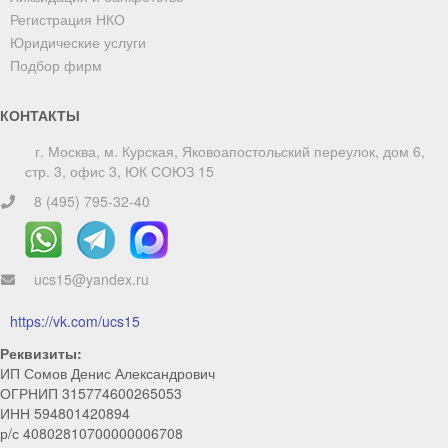
Регистрация НКО
Юридические услуги
Подбор фирм
КОНТАКТЫ
г. Москва, м. Курская, Яковоапостольский переулок, дом 6,
стр. 3, офис 3, ЮК СОЮЗ 15
8 (495) 795-32-40
ucs15@yandex.ru
ChatApp
online
https://vk.com/ucs15
Реквизиты:
Мы на связи!
ИП Сомов Денис Александрович
ОГРНИП 315774600265053
Позвоните нам или свяжитесь с нами через любой
ИНН 594801420894
удобный мессенджер!
р/с 40802810700000006708