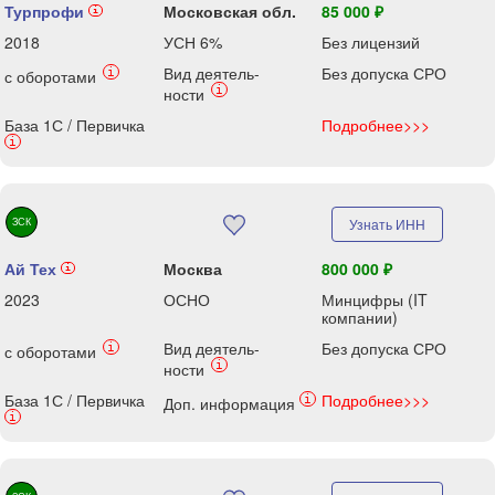
Турпрофи
Московская обл.
85 000 ₽
i
2018
УСН 6%
Без лицензий
Вид деятель-
Без допуска СРО
i
с оборотами
i
ности
База 1С / Первичка
Подробнее>>>
i
ЗСК
Узнать ИНН
Ай Тех
Москва
800 000 ₽
i
2023
ОСНО
Минцифры (IT
компании)
Вид деятель-
Без допуска СРО
i
с оборотами
i
ности
База 1С / Первичка
Подробнее>>>
i
Доп. информация
i