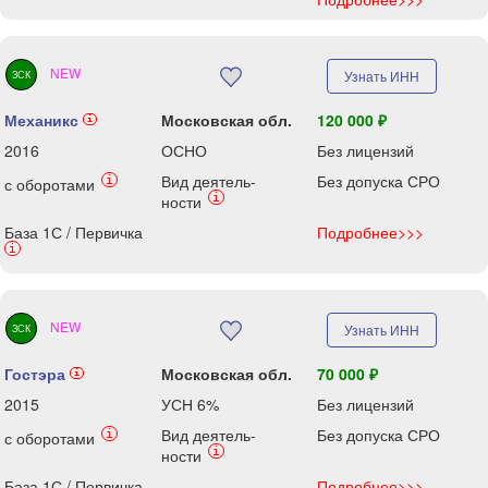
NEW
Узнать ИНН
ЗСК
Механикс
Московская обл.
120 000 ₽
i
2016
ОСНО
Без лицензий
Вид деятель-
Без допуска СРО
i
с оборотами
i
ности
База 1С / Первичка
Подробнее>>>
i
NEW
Узнать ИНН
ЗСК
Гостэра
Московская обл.
70 000 ₽
i
2015
УСН 6%
Без лицензий
Вид деятель-
Без допуска СРО
i
с оборотами
i
ности
База 1С / Первичка
Подробнее>>>