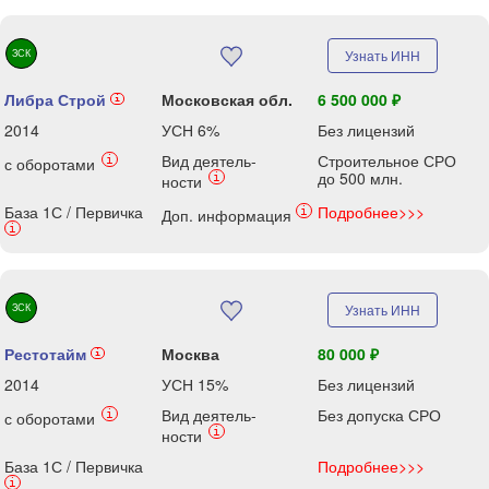
ЗСК
Узнать ИНН
Либра Строй
Московская обл.
6 500 000 ₽
i
2014
УСН 6%
Без лицензий
Вид деятель-
Строительное СРО
i
с оборотами
до 500 млн.
i
ности
База 1С / Первичка
Подробнее>>>
i
Доп. информация
i
ЗСК
Узнать ИНН
Рестотайм
Москва
80 000 ₽
i
2014
УСН 15%
Без лицензий
Вид деятель-
Без допуска СРО
i
с оборотами
i
ности
База 1С / Первичка
Подробнее>>>
i