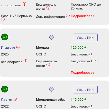
Вид деятель-
Проектное СРО до
i
с оборотами
25 млн.
i
ности
База 1С / Первичка
Подробнее>>>
i
Доп. информация
i
ЗСК
Узнать ИНН
Инжторг
Москва
120 000 ₽
i
2025
ОСНО
Без лицензий
Вид деятель-
Без допуска СРО
i
без оборотов
i
ности
Подробнее>>>
ЗСК
Узнать ИНН
Ларгет
Московская обл.
140 000 ₽
i
2022
ОСНО
Без лицензий