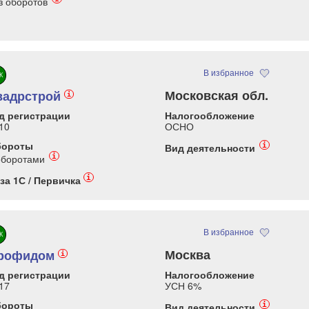
з оборотов
В избранное
К
Московская обл.
вадрстрой
i
д регистрации
Налогообложение
10
ОСНО
бороты
i
Вид деятельности
i
оборотами
i
за 1С / Первичка
В избранное
К
Москва
рофидом
i
д регистрации
Налогообложение
17
УСН 6%
бороты
i
Вид деятельности