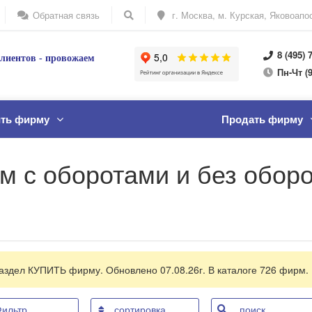
Обратная связь
г. Москва, м. Курская, Яковоапос
8 (495) 
лиентов - провожаем
Пн
-Ч
т
(9
ить фирму
Продать фирму
м с оборотами и без обор
аздел КУПИТЬ фирму. Обновлено 07.08.26г. В каталоге
726
фирм.
ильтр