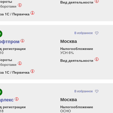
бороты
i
Вид деятельности
i
оборотами
i
за 1С / Первичка
В избранное
К
Москва
офтпром
i
д регистрации
Налогообложение
10
УСН 6%
бороты
i
Вид деятельности
i
оборотами
i
за 1С / Первичка
В избранное
К
Москва
арлекс
i
д регистрации
Налогообложение
18
ОСНО