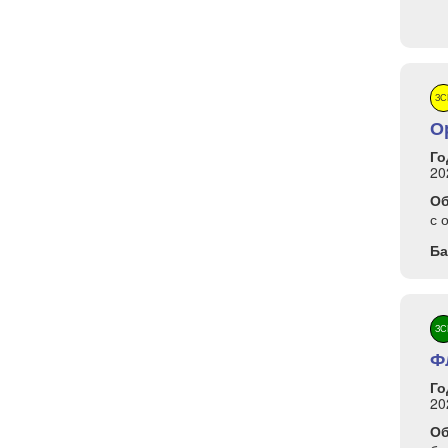
ЗС
О
Го
20
О
с 
Ба
ЗС
Ф
Го
20
О