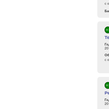
с 
Ба
ЗС
Т
Го
20
О
с 
ЗС
Р
Го
20