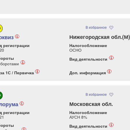
В избранное
К
Нижегородская обл.(М)
рквиз
i
д регистрации
Налогообложение
20
ОСНО
бороты
i
Вид деятельности
i
оборотами
i
i
за 1С / Первичка
Доп. информация
В избранное
К
Московская обл.
лорума
i
д регистрации
Налогообложение
21
АУСН 8%
бороты
i
Вид деятельности
i