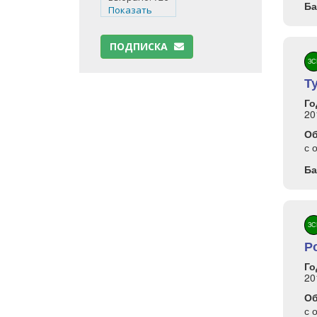
Ба
Показать
ПОДПИСКА
ЗС
Т
Го
20
О
с 
Ба
ЗС
Р
Го
20
О
с 