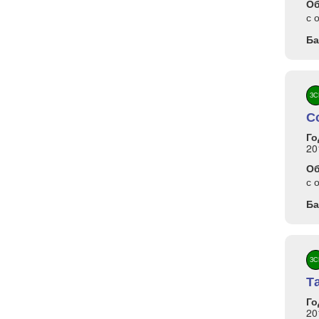
О
с 
Ба
ЗС
С
Го
20
О
с 
Ба
ЗС
Т
Го
20