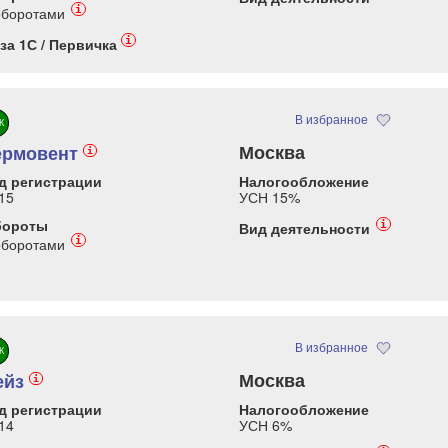
i
оборотами
i
за 1С / Первичка
В избранное
К
Москва
ермовент
i
д регистрации
Налогообложение
15
УСН 15%
бороты
i
Вид деятельности
i
оборотами
В избранное
К
Москва
ейз
i
д регистрации
Налогообложение
14
УСН 6%