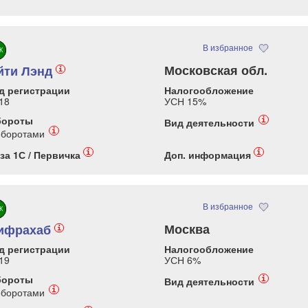
В избранное
К
Московская обл.
йти Лэнд
i
д регистрации
Налогообложение
18
УСН 15%
бороты
i
Вид деятельности
i
оборотами
i
i
за 1С / Первичка
Доп. информация
В избранное
К
Москва
ифрахаб
i
д регистрации
Налогообложение
19
УСН 6%
бороты
i
Вид деятельности
i
оборотами