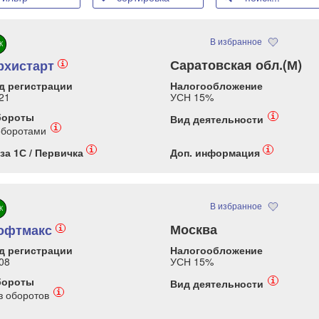
В избранное
К
Саратовская обл.(М)
рхистарт
i
д регистрации
Налогообложение
21
УСН 15%
бороты
i
Вид деятельности
i
оборотами
i
i
за 1С / Первичка
Доп. информация
В избранное
К
Москва
офтмакс
i
д регистрации
Налогообложение
08
УСН 15%
бороты
i
Вид деятельности
i
з оборотов