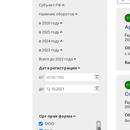
Субъект РФ
Наличие оборотов
ЗС
в 2026 году
А
в 2025 году
Го
20
в 2024 году
О
в 2023 году
с 
Всего до 2023 года
Ба
Дата регистрации
от
ЗС
до
С
Го
20
О
Орг-прав форма
бе
ООО