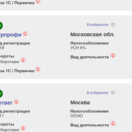
i
за 1С / Первичка
В избранное
К
Московская обл.
урпрофи
i
д регистрации
Налогообложение
18
УСН 6%
бороты
i
Вид деятельности
i
оборотами
i
за 1С / Первичка
В избранное
К
Москва
отвег
i
д регистрации
Налогообложение
11
ОСНО
бороты
i
Вид деятельности
i
оборотами