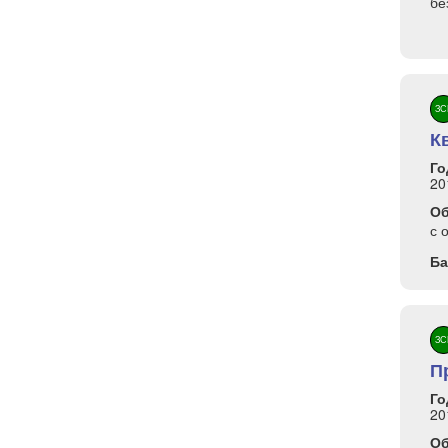
бе
ЗС
К
Го
20
О
с 
Ба
ЗС
П
Го
20
О