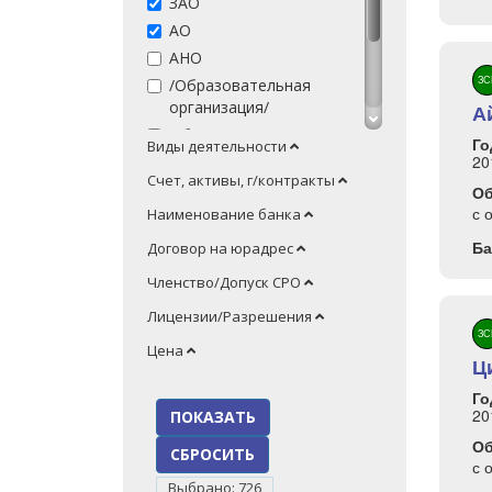
ЗАО
АО
АНО
ЗС
/Образовательная
организация/
А
Обществ-я орг-я
Го
Виды деятельности
20
Фонд
Счет, активы, г/контракты
Благотв-й Фонд
О
с 
Наименование банка
Ассоц-я (Союз)
НП
Ба
Договор на юрадрес
Благотв-я орг-я
Членство/Допуск СРО
ПК
Лицензии/Разрешения
ЗС
Цена
Ц
Го
20
О
СБРОСИТЬ
с 
Выбрано:
726