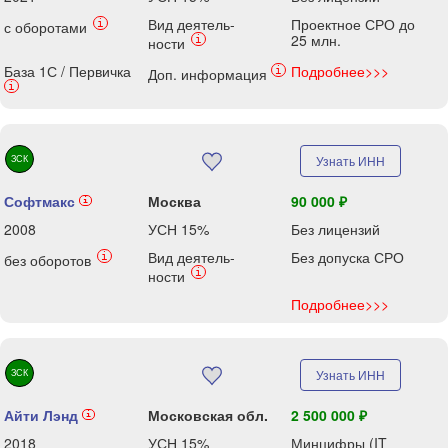
Вид деятель-
Проектное СРО до
i
с оборотами
25 млн.
i
ности
База 1С / Первичка
Подробнее>>>
i
Доп. информация
i
ЗСК
Узнать ИНН
Софтмакс
Москва
90 000 ₽
i
2008
УСН 15%
Без лицензий
Вид деятель-
Без допуска СРО
i
без оборотов
i
ности
Подробнее>>>
ЗСК
Узнать ИНН
Айти Лэнд
Московская обл.
2 500 000 ₽
i
2018
УСН 15%
Минцифры (IT