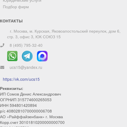
Подбор фирм
КОНТАКТЫ
г. Москва, м. Курская, Яковоапостольский переулок, дом 6,
стр. 3, офис 3, ЮК СОЮЗ 15
8 (495) 795-32-40
ucs15@yandex.ru
ChatApp
online
https://vk.com/ucs15
Реквизиты:
Мы на связи!
ИП Сомов Денис Александрович
ОГРНИП 315774600265053
Позвоните нам или свяжитесь с нами через любой
удобный мессенджер!
ИНН 594801420894
р/с 40802810700000006708
АО «Райффайзенбанк» г. Москва
Telegram
Max
Корр.счет 30101810200000000700