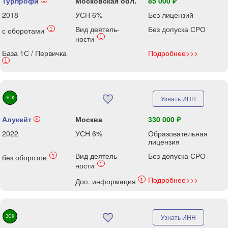
Турпрофи
Московская обл.
85 000 ₽
i
2018
УСН 6%
Без лицензий
Вид деятель-
Без допуска СРО
i
с оборотами
i
ности
База 1С / Первичка
Подробнее>>>
i
ЗСК
Узнать ИНН
Алукейт
Москва
330 000 ₽
i
2022
УСН 6%
Образовательная
лицензия
Вид деятель-
Без допуска СРО
i
без оборотов
i
ности
Подробнее>>>
i
Доп. информация
ЗСК
Узнать ИНН