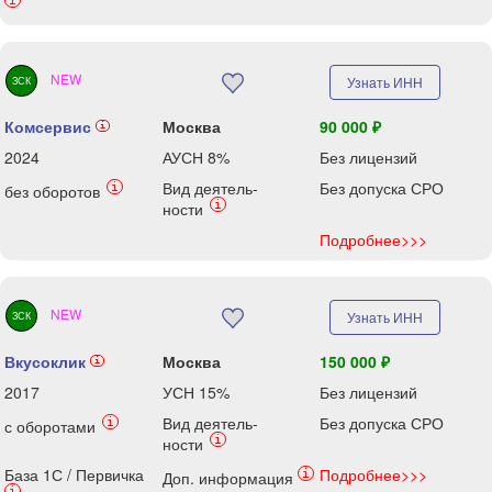
i
NEW
Узнать ИНН
ЗСК
Комсервис
Москва
90 000 ₽
i
2024
АУСН 8%
Без лицензий
Вид деятель-
Без допуска СРО
i
без оборотов
i
ности
Подробнее>>>
NEW
Узнать ИНН
ЗСК
Вкусоклик
Москва
150 000 ₽
i
2017
УСН 15%
Без лицензий
Вид деятель-
Без допуска СРО
i
с оборотами
i
ности
База 1С / Первичка
Подробнее>>>
i
Доп. информация
i