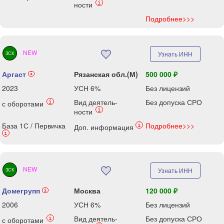
i
ности
Подробнее>>>
NEW
Узнать ИНН
ЗСК
Аргаст
Рязанская обл.(М)
500 000 ₽
i
2023
УСН 6%
Без лицензий
Вид деятель-
Без допуска СРО
i
с оборотами
i
ности
База 1С / Первичка
Подробнее>>>
i
Доп. информация
i
NEW
Узнать ИНН
ЗСК
Домегрупп
Москва
120 000 ₽
i
2006
УСН 6%
Без лицензий
Вид деятель-
Без допуска СРО
i
с оборотами