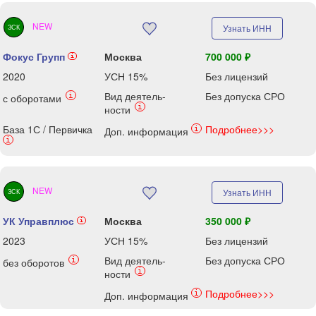
NEW
Узнать ИНН
ЗСК
Фокус Групп
Москва
700 000 ₽
i
2020
УСН 15%
Без лицензий
Вид деятель-
Без допуска СРО
i
с оборотами
i
ности
База 1С / Первичка
Подробнее>>>
i
Доп. информация
i
NEW
Узнать ИНН
ЗСК
УК Управплюс
Москва
350 000 ₽
i
2023
УСН 15%
Без лицензий
Вид деятель-
Без допуска СРО
i
без оборотов
i
ности
Подробнее>>>
i
Доп. информация