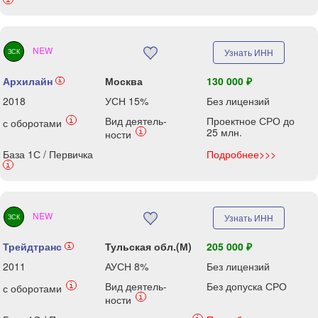
NEW
Узнать ИНН
ЗСК
Архилайн
Москва
130 000 ₽
i
2018
УСН 15%
Без лицензий
Вид деятель-
Проектное СРО до
i
с оборотами
25 млн.
i
ности
База 1С / Первичка
Подробнее>>>
i
NEW
Узнать ИНН
ЗСК
Трейдтранс
Тульская обл.(М)
205 000 ₽
i
2011
АУСН 8%
Без лицензий
Вид деятель-
Без допуска СРО
i
с оборотами
i
ности