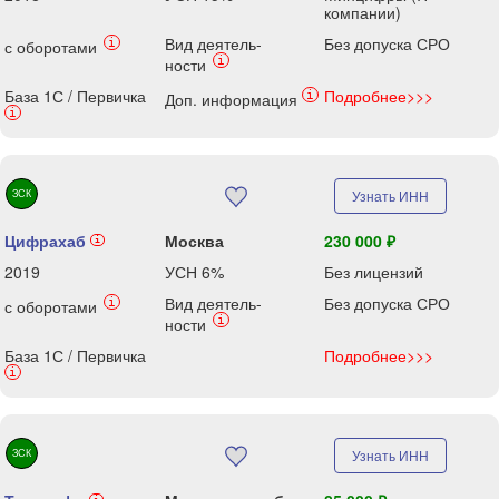
компании)
Вид деятель-
Без допуска СРО
i
с оборотами
i
ности
База 1С / Первичка
Подробнее>>>
i
Доп. информация
i
ЗСК
Узнать ИНН
Цифрахаб
Москва
230 000 ₽
i
2019
УСН 6%
Без лицензий
Вид деятель-
Без допуска СРО
i
с оборотами
i
ности
База 1С / Первичка
Подробнее>>>
i
ЗСК
Узнать ИНН