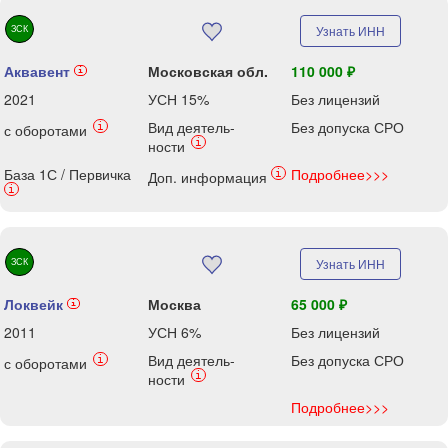
ЗСК
Узнать ИНН
Аквавент
Московская обл.
110 000 ₽
i
2021
УСН 15%
Без лицензий
Вид деятель-
Без допуска СРО
i
с оборотами
i
ности
База 1С / Первичка
Подробнее>>>
i
Доп. информация
i
ЗСК
Узнать ИНН
Локвейк
Москва
65 000 ₽
i
2011
УСН 6%
Без лицензий
Вид деятель-
Без допуска СРО
i
с оборотами
i
ности
Подробнее>>>