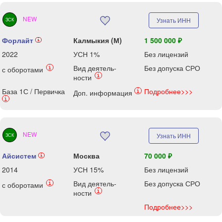
NEW
Узнать ИНН
ЗСК
Форлайт
Калмыкия (М)
1 500 000 ₽
i
2022
УСН 1%
Без лицензий
Вид деятель-
Без допуска СРО
i
с оборотами
i
ности
База 1С / Первичка
Подробнее>>>
i
Доп. информация
i
NEW
Узнать ИНН
ЗСК
Айсистем
Москва
70 000 ₽
i
2014
УСН 15%
Без лицензий
Вид деятель-
Без допуска СРО
i
с оборотами
i
ности
Подробнее>>>