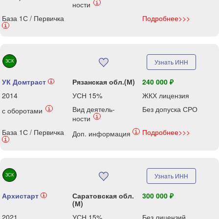
i
ности
База 1С / Первичка
Подробнее>>>
i
ЗСК
Узнать ИНН
УК Домтраст
Рязанская обл.(М)
240 000 ₽
i
2014
УСН 15%
ЖКХ лицензия
Вид деятель-
Без допуска СРО
i
с оборотами
i
ности
База 1С / Первичка
Подробнее>>>
i
Доп. информация
i
ЗСК
Узнать ИНН
Архистарт
Саратовская обл.
300 000 ₽
i
(М)
2021
УСН 15%
Без лицензий