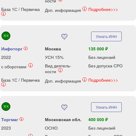
ности
База 1С / Первичка
Подробнее>>>
i
Доп. информация
i
ЗСК
Узнать ИНН
Инфоторг
Москва
135 000 ₽
i
2022
УСН 15%
Без лицензий
Вид деятель-
Без допуска СРО
i
с оборотами
i
ности
База 1С / Первичка
Подробнее>>>
i
Доп. информация
i
ЗСК
Узнать ИНН
Торгмаг
Московская обл.
400 000 ₽
i
2023
ОСНО
Без лицензий