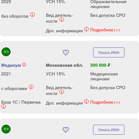
2025
УСН 15%
Образовательная
лицензия
Вид деятель-
Без допуска СРО
i
без оборотов
i
ности
Подробнее>>>
i
Доп. информация
ЗСК
Узнать ИНН
Медикум
Московская обл.
300 000 ₽
i
2021
УСН 15%
Медицинская
лицензия
Вид деятель-
Без допуска СРО
i
с оборотами
i
ности
База 1С / Первичка
Подробнее>>>
i
Доп. информация
i
ЗСК
Узнать ИНН