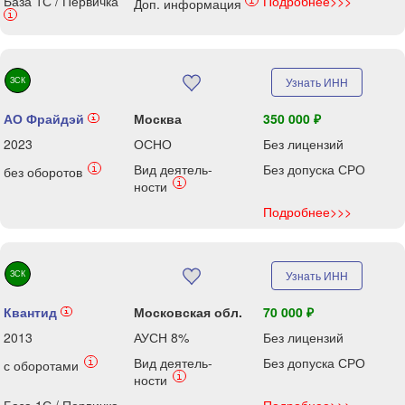
База 1С / Первичка
Подробнее>>>
i
Доп. информация
i
ЗСК
Узнать ИНН
АО Фрайдэй
Москва
350 000 ₽
i
2023
ОСНО
Без лицензий
Вид деятель-
Без допуска СРО
i
без оборотов
i
ности
Подробнее>>>
ЗСК
Узнать ИНН
Квантид
Московская обл.
70 000 ₽
i
2013
АУСН 8%
Без лицензий
Вид деятель-
Без допуска СРО
i
с оборотами
i
ности