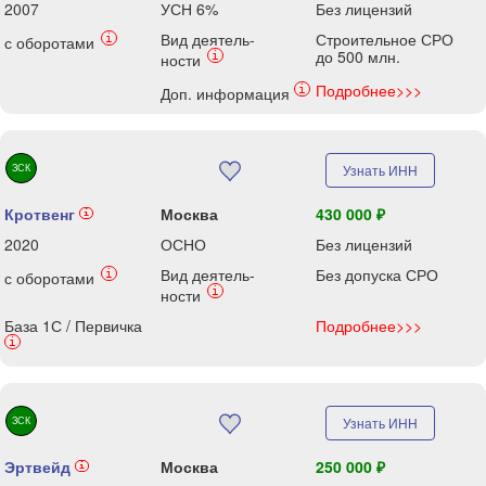
2007
УСН 6%
Без лицензий
Вид деятель-
Строительное СРО
i
с оборотами
до 500 млн.
i
ности
Подробнее>>>
i
Доп. информация
ЗСК
Узнать ИНН
Кротвенг
Москва
430 000 ₽
i
2020
ОСНО
Без лицензий
Вид деятель-
Без допуска СРО
i
с оборотами
i
ности
База 1С / Первичка
Подробнее>>>
i
ЗСК
Узнать ИНН
Эртвейд
Москва
250 000 ₽
i