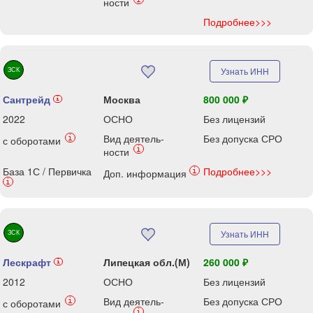
ности
Подробнее>>>
ЗСК
Узнать ИНН
Сантрейд
Москва
800 000 ₽
i
2022
ОСНО
Без лицензий
Вид деятель-
Без допуска СРО
i
с оборотами
i
ности
База 1С / Первичка
Подробнее>>>
i
Доп. информация
i
ЗСК
Узнать ИНН
Лескрафт
Липецкая обл.(М)
260 000 ₽
i
2012
ОСНО
Без лицензий
Вид деятель-
Без допуска СРО
i
с оборотами
i