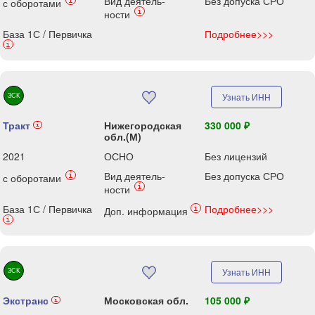
Вид деятель-
Без допуска СРО
i
с оборотами
i
ности
База 1С / Первичка
Подробнее>>>
i
ЗСК
Узнать ИНН
Тракт
Нижегородская
330 000 ₽
i
обл.(М)
2021
ОСНО
Без лицензий
Вид деятель-
Без допуска СРО
i
с оборотами
i
ности
База 1С / Первичка
Подробнее>>>
i
Доп. информация
i
ЗСК
Узнать ИНН
Экстранс
Московская обл.
105 000 ₽
i