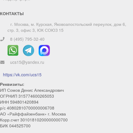
КОНТАКТЫ
г. Москва, м. Курская, Яковоапостольский переулок, дом 6,
стр. 3, офис 3, ЮК СОЮЗ 15
8 (495) 795-32-40
ucs15@yandex.ru
ChatApp
online
https://vk.com/ucs15
Реквизиты:
Мы на связи!
ИП Сомов Денис Александрович
ОГРНИП 315774600265053
Позвоните нам или свяжитесь с нами через любой
удобный мессенджер!
ИНН 594801420894
р/с 40802810700000006708
АО «Райффайзенбанк» г. Москва
Telegram
Max
Корр.счет 30101810200000000700
БИК 044525700
Телефон
WhatsApp