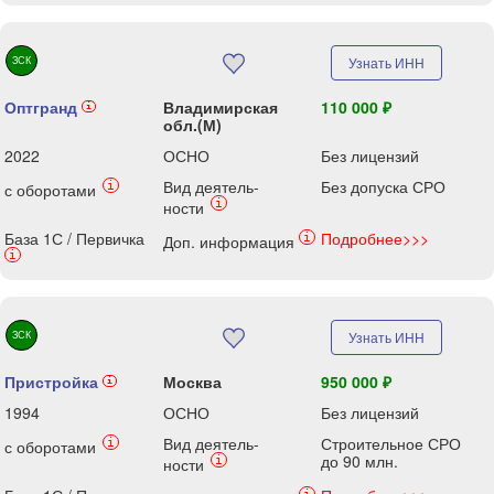
ЗСК
Узнать ИНН
Оптгранд
Владимирская
110 000 ₽
i
обл.(М)
2022
ОСНО
Без лицензий
Вид деятель-
Без допуска СРО
i
с оборотами
i
ности
База 1С / Первичка
Подробнее>>>
i
Доп. информация
i
ЗСК
Узнать ИНН
Пристройка
Москва
950 000 ₽
i
1994
ОСНО
Без лицензий
Вид деятель-
Строительное СРО
i
с оборотами
до 90 млн.
i
ности