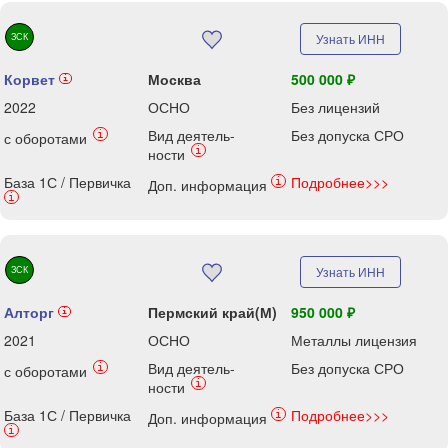
ЗСК
Узнать ИНН
Корвет
Москва
500 000 ₽
i
2022
ОСНО
Без лицензий
Вид деятель-
Без допуска СРО
i
с оборотами
i
ности
База 1С / Первичка
Подробнее>>>
i
Доп. информация
i
ЗСК
Узнать ИНН
Алторг
Пермский край(М)
950 000 ₽
i
2021
ОСНО
Металлы лицензия
Вид деятель-
Без допуска СРО
i
с оборотами
i
ности
База 1С / Первичка
Подробнее>>>
i
Доп. информация
i