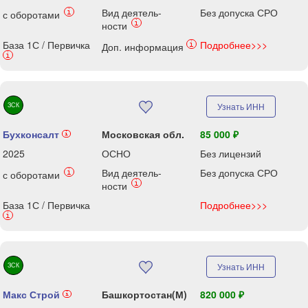
Вид деятель-
Без допуска СРО
i
с оборотами
i
ности
База 1С / Первичка
Подробнее>>>
i
Доп. информация
i
ЗСК
Узнать ИНН
Бухконсалт
Московская обл.
85 000 ₽
i
2025
ОСНО
Без лицензий
Вид деятель-
Без допуска СРО
i
с оборотами
i
ности
База 1С / Первичка
Подробнее>>>
i
ЗСК
Узнать ИНН
Макс Строй
Башкортостан(М)
820 000 ₽
i