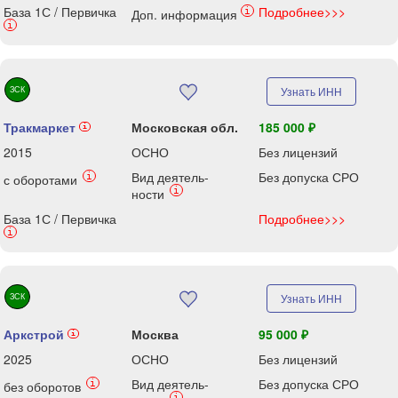
База 1С / Первичка
Подробнее>>>
i
Доп. информация
i
ЗСК
Узнать ИНН
Тракмаркет
Московская обл.
185 000 ₽
i
2015
ОСНО
Без лицензий
Вид деятель-
Без допуска СРО
i
с оборотами
i
ности
База 1С / Первичка
Подробнее>>>
i
ЗСК
Узнать ИНН
Аркстрой
Москва
95 000 ₽
i
2025
ОСНО
Без лицензий
Вид деятель-
Без допуска СРО
i
без оборотов
i