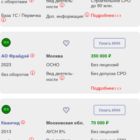
Вид деятель-
Строительное СРО
i
с оборотами
до 90 млн.
i
ности
База 1С / Первичка
Подробнее>>>
i
Доп. информация
i
ЗСК
Узнать ИНН
АО Фрайдэй
Москва
350 000 ₽
i
2023
ОСНО
Без лицензий
Вид деятель-
Без допуска СРО
i
без оборотов
i
ности
Подробнее>>>
ЗСК
Узнать ИНН
Квантид
Московская обл.
70 000 ₽
i
2013
АУСН 8%
Без лицензий
i