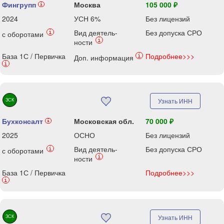
Фингрупп
Москва
105 000 ₽
i
2024
УСН 6%
Без лицензий
Вид деятель-
Без допуска СРО
i
с оборотами
i
ности
База 1С / Первичка
Подробнее>>>
i
Доп. информация
i
ЗСК
Узнать ИНН
Бухконсалт
Московская обл.
70 000 ₽
i
2025
ОСНО
Без лицензий
Вид деятель-
Без допуска СРО
i
с оборотами
i
ности
База 1С / Первичка
Подробнее>>>
i
ЗСК
Узнать ИНН