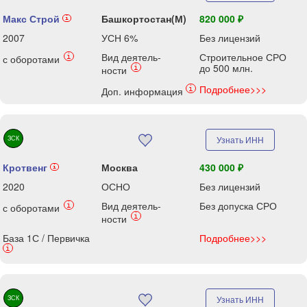
Макс Строй
Башкортостан(М)
820 000 ₽
i
2007
УСН 6%
Без лицензий
Вид деятель-
Строительное СРО
i
с оборотами
до 500 млн.
i
ности
Подробнее>>>
i
Доп. информация
ЗСК
Узнать ИНН
Кротвенг
Москва
430 000 ₽
i
2020
ОСНО
Без лицензий
Вид деятель-
Без допуска СРО
i
с оборотами
i
ности
База 1С / Первичка
Подробнее>>>
i
ЗСК
Узнать ИНН