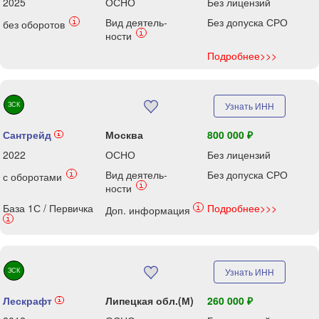
2025
ОСНО
Без лицензий
Вид деятель-
Без допуска СРО
i
без оборотов
i
ности
Подробнее>>>
ЗСК
Узнать ИНН
Сантрейд
Москва
800 000 ₽
i
2022
ОСНО
Без лицензий
Вид деятель-
Без допуска СРО
i
с оборотами
i
ности
База 1С / Первичка
Подробнее>>>
i
Доп. информация
i
ЗСК
Узнать ИНН
Лескрафт
Липецкая обл.(М)
260 000 ₽
i