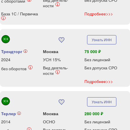
Вид деятель-
Без допуска СРО
с оборотами
i
ности
База 1С / Первичка
Подробнее>>>
i
ЗСК
Узнать ИНН
Трендторг
Москва
75 000 ₽
i
2024
УСН 15%
Без лицензий
Вид деятель-
Без допуска СРО
i
без оборотов
i
ности
Подробнее>>>
ЗСК
Узнать ИНН
Терлер
Москва
280 000 ₽
i
2014
ОСНО
Без лицензий
Вид деятель-
Без допуска СРО
i