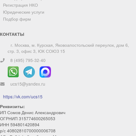
Регистрация НКО
Юридические услуги
Подбор фирм
КОНТАКТЫ
г. Москва, м. Курская, Яковоапостольский переулок, дом 6,
стр. 3, офис 3, ЮК СОЮЗ 15
8 (495) 795-32-40
ucs15@yandex.ru
ChatApp
online
https://vk.com/ucs15
Реквизиты:
Мы на связи!
ИП Сомов Денис Александрович
ОГРНИП 315774600265053
Позвоните нам или свяжитесь с нами через любой
ИНН 594801420894
удобный мессенджер!
р/с 40802810700000006708