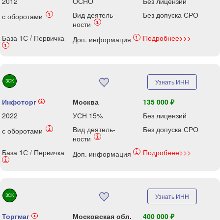
2012
ОСНО
Без лицензий
Вид деятель-
Без допуска СРО
i
с оборотами
i
ности
База 1С / Первичка
Подробнее>>>
i
Доп. информация
i
ЗСК
Узнать ИНН
Инфоторг
Москва
135 000 ₽
i
2022
УСН 15%
Без лицензий
Вид деятель-
Без допуска СРО
i
с оборотами
i
ности
База 1С / Первичка
Подробнее>>>
i
Доп. информация
i
ЗСК
Узнать ИНН
Торгмаг
Московская обл.
400 000 ₽
i