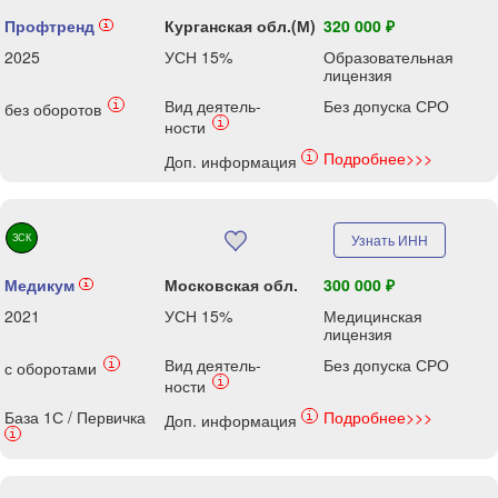
Профтренд
Курганская обл.(М)
320 000 ₽
i
2025
УСН 15%
Образовательная
лицензия
Вид деятель-
Без допуска СРО
i
без оборотов
i
ности
Подробнее>>>
i
Доп. информация
ЗСК
Узнать ИНН
Медикум
Московская обл.
300 000 ₽
i
2021
УСН 15%
Медицинская
лицензия
Вид деятель-
Без допуска СРО
i
с оборотами
i
ности
База 1С / Первичка
Подробнее>>>
i
Доп. информация
i