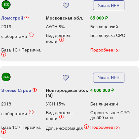
ЗСК
Узнать ИНН
Ломстрой
Московская обл.
65 000 ₽
i
2016
АУСН 8%
Без лицензий
Вид деятель-
Без допуска СРО
i
с оборотами
i
ности
База 1С / Первичка
Подробнее>>>
i
ЗСК
Узнать ИНН
Эклекс Строй
Новгородская обл.
4 000 000 ₽
i
(М)
2018
УСН 15%
Без лицензий
Вид деятель-
Строительное СРО
i
с оборотами
до 500 млн.
i
ности
База 1С / Первичка
Подробнее>>>
i
Доп. информация
i