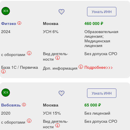
ЗСК
Узнать ИНН
Фитэко
Москва
460 000 ₽
i
2024
УСН 6%
Образовательная
лицензия;
Медицинская
лицензия
Вид деятель-
Без допуска СРО
i
с оборотами
i
ности
База 1С / Первичка
Подробнее>>>
i
Доп. информация
i
ЗСК
Узнать ИНН
Вебсвязь
Москва
65 000 ₽
i
2020
УСН 15%
Без лицензий
Вид деятель-
Без допуска СРО
i
с оборотами
i
ности