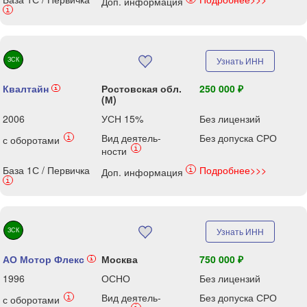
Доп. информация
i
ЗСК
Узнать ИНН
Квалтайн
Ростовская обл.
250 000 ₽
i
(М)
2006
УСН 15%
Без лицензий
Вид деятель-
Без допуска СРО
i
с оборотами
i
ности
База 1С / Первичка
Подробнее>>>
i
Доп. информация
i
ЗСК
Узнать ИНН
АО Мотор Флекс
Москва
750 000 ₽
i
1996
ОСНО
Без лицензий
Вид деятель-
Без допуска СРО
i
с оборотами