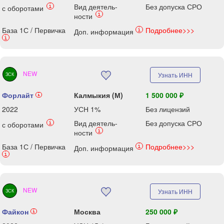
Вид деятель-
Без допуска СРО
i
с оборотами
i
ности
База 1С / Первичка
Подробнее>>>
i
Доп. информация
i
NEW
Узнать ИНН
ЗСК
Форлайт
Калмыкия (М)
1 500 000 ₽
i
2022
УСН 1%
Без лицензий
Вид деятель-
Без допуска СРО
i
с оборотами
i
ности
База 1С / Первичка
Подробнее>>>
i
Доп. информация
i
NEW
Узнать ИНН
ЗСК
Файкон
Москва
250 000 ₽
i