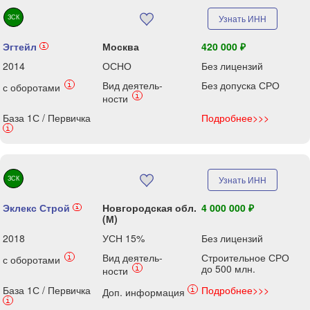
ЗСК
Узнать ИНН
Эгтейл
Москва
420 000 ₽
i
2014
ОСНО
Без лицензий
Вид деятель-
Без допуска СРО
i
с оборотами
i
ности
База 1С / Первичка
Подробнее>>>
i
ЗСК
Узнать ИНН
Эклекс Строй
Новгородская обл.
4 000 000 ₽
i
(М)
2018
УСН 15%
Без лицензий
Вид деятель-
Строительное СРО
i
с оборотами
до 500 млн.
i
ности
База 1С / Первичка
Подробнее>>>
i
Доп. информация
i