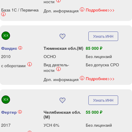
i
ности
База 1С / Первичка
Подробнее>>>
i
Доп. информация
i
ЗСК
Узнать ИНН
Фандис
Тюменская обл.(М)
85 000 ₽
i
2010
ОСНО
Без лицензий
Вид деятель-
Без допуска СРО
i
с оборотами
i
ности
Подробнее>>>
i
Доп. информация
ЗСК
Узнать ИНН
Фертер
Челябинская обл.
55 000 ₽
i
(М)
2017
УСН 6%
Без лицензий