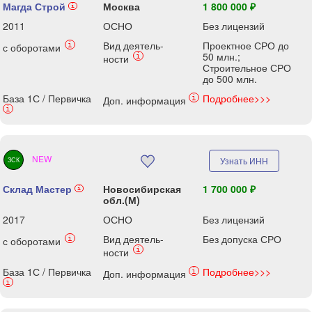
Магда Строй
Москва
1 800 000 ₽
i
2011
ОСНО
Без лицензий
Вид деятель-
Проектное СРО до
i
с оборотами
50 млн.;
i
ности
Строительное СРО
до 500 млн.
База 1С / Первичка
Подробнее>>>
i
Доп. информация
i
NEW
Узнать ИНН
ЗСК
Склад Мастер
Новосибирская
1 700 000 ₽
i
обл.(М)
2017
ОСНО
Без лицензий
Вид деятель-
Без допуска СРО
i
с оборотами
i
ности
База 1С / Первичка
Подробнее>>>
i
Доп. информация
i