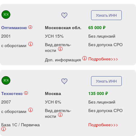
ЗСК
Узнать ИНН
Оптимаконс
Московская обл.
65 000 ₽
i
2001
УСН 15%
Без лицензий
Вид деятель-
Без допуска СРО
i
с оборотами
i
ности
Подробнее>>>
i
Доп. информация
ЗСК
Узнать ИНН
Технотекс
Москва
135 000 ₽
i
2007
УСН 6%
Без лицензий
Вид деятель-
Без допуска СРО
i
с оборотами
i
ности
База 1С / Первичка
Подробнее>>>
i