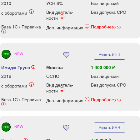
2010
УСН 6%
Без лицензий
Вид деятель-
Без допуска СРО
i
с оборотами
i
ности
База 1С / Первичка
Подробнее>>>
i
Доп. информация
i
NEW
Узнать ИНН
ЗСК
Имидж Групп
Москва
1 400 000 ₽
i
2016
ОСНО
Без лицензий
Вид деятель-
Без допуска СРО
i
с оборотами
i
ности
База 1С / Первичка
Подробнее>>>
i
Доп. информация
i
NEW
Узнать ИНН
ЗСК
i