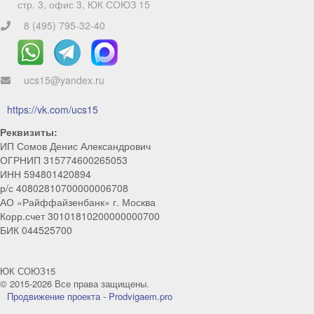
стр. 3, офис 3, ЮК СОЮЗ 15
8 (495) 795-32-40
ucs15@yandex.ru
ChatApp
online
https://vk.com/ucs15
Реквизиты:
ИП Сомов Денис Александрович
Мы на связи!
ОГРНИП 315774600265053
Позвоните нам или свяжитесь с нами через любой
ИНН 594801420894
удобный мессенджер!
р/с 40802810700000006708
АО «Райффайзенбанк» г. Москва
Корр.счет 30101810200000000700
Telegram
Max
БИК 044525700
Телефон
WhatsApp
ЮК СОЮЗ15
© 2015-2026 Все права защищены.
Продвижение проекта - Prodvigaem.pro