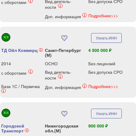
Вид деятель-
Без допуска СРО
i
с оборотами
i
ности
Подробнее>>>
i
Доп. информация
ЗСК
Узнать ИНН
ТД Ойл Коммерц
Санкт-Петербург
4 500 000 ₽
i
(М)
2014
ОСНО
Без лицензий
Вид деятель-
Без допуска СРО
i
с оборотами
i
ности
База 1С / Первичка
Подробнее>>>
i
Доп. информация
i
ЗСК
Узнать ИНН
Городской
Нижегородская
900 000 ₽
Транспорт
обл.(М)
i