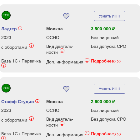
ЗСК
Узнать ИНН
Ладгер
Москва
3 500 000 ₽
i
2023
ОСНО
Без лицензий
Вид деятель-
Без допуска СРО
i
с оборотами
i
ности
База 1С / Первичка
Подробнее>>>
i
Доп. информация
i
ЗСК
Узнать ИНН
Стафф Студио
Москва
2 600 000 ₽
i
2023
ОСНО
Без лицензий
Вид деятель-
Без допуска СРО
i
с оборотами
i
ности
База 1С / Первичка
Подробнее>>>
i
Доп. информация
i