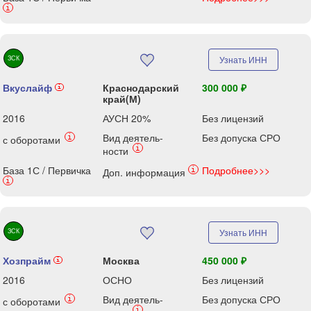
i
ЗСК
Узнать ИНН
Вкуслайф
Краснодарский
300 000 ₽
i
край(М)
2016
АУСН 20%
Без лицензий
Вид деятель-
Без допуска СРО
i
с оборотами
i
ности
База 1С / Первичка
Подробнее>>>
i
Доп. информация
i
ЗСК
Узнать ИНН
Хозпрайм
Москва
450 000 ₽
i
2016
ОСНО
Без лицензий
Вид деятель-
Без допуска СРО
i
с оборотами
i