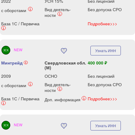
2022
УСН 15%
Без лицензий
Вид деятель-
Без допуска СРО
i
с оборотами
i
ности
База 1С / Первичка
Подробнее>>>
i
NEW
Узнать ИНН
ЗСК
Минтрейд
Свердловская обл.
400 000 ₽
i
(М)
2009
ОСНО
Без лицензий
Вид деятель-
Без допуска СРО
i
с оборотами
i
ности
База 1С / Первичка
Подробнее>>>
i
Доп. информация
i
NEW
Узнать ИНН
ЗСК