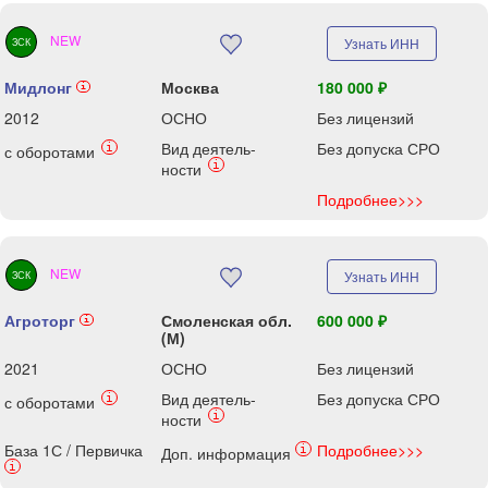
NEW
Узнать ИНН
ЗСК
Мидлонг
Москва
180 000 ₽
i
2012
ОСНО
Без лицензий
Вид деятель-
Без допуска СРО
i
с оборотами
i
ности
Подробнее>>>
NEW
Узнать ИНН
ЗСК
Агроторг
Смоленская обл.
600 000 ₽
i
(М)
2021
ОСНО
Без лицензий
Вид деятель-
Без допуска СРО
i
с оборотами
i
ности
База 1С / Первичка
Подробнее>>>
i
Доп. информация
i