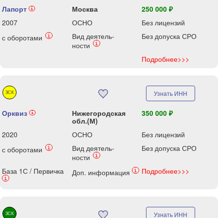
Лапорт
Москва
250 000 ₽
i
2007
ОСНО
Без лицензий
Вид деятель-
Без допуска СРО
i
с оборотами
i
ности
Подробнее>>>
ЗСК
Узнать ИНН
Орквиз
Нижегородская
350 000 ₽
i
обл.(М)
2020
ОСНО
Без лицензий
Вид деятель-
Без допуска СРО
i
с оборотами
i
ности
База 1С / Первичка
Подробнее>>>
i
Доп. информация
i
ЗСК
Узнать ИНН