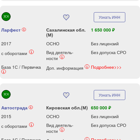
ЗСК
Узнать ИНН
Ларфест
Сахалинская обл.
1 650 000 ₽
i
(М)
2017
ОСНО
Без лицензий
Вид деятель-
Без допуска СРО
i
с оборотами
i
ности
База 1С / Первичка
Подробнее>>>
i
Доп. информация
i
ЗСК
Узнать ИНН
Автострада
Кировская обл.(М)
650 000 ₽
i
2015
ОСНО
Без лицензий
Вид деятель-
Без допуска СРО
i
с оборотами
i
ности
База 1С / Первичка
Подробнее>>>
i