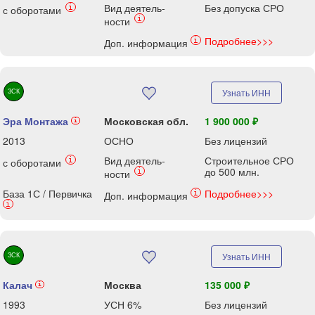
Вид деятель-
Без допуска СРО
i
с оборотами
i
ности
Подробнее>>>
i
Доп. информация
ЗСК
Узнать ИНН
Эра Монтажа
Московская обл.
1 900 000 ₽
i
2013
ОСНО
Без лицензий
Вид деятель-
Строительное СРО
i
с оборотами
до 500 млн.
i
ности
База 1С / Первичка
Подробнее>>>
i
Доп. информация
i
ЗСК
Узнать ИНН
Калач
Москва
135 000 ₽
i
1993
УСН 6%
Без лицензий