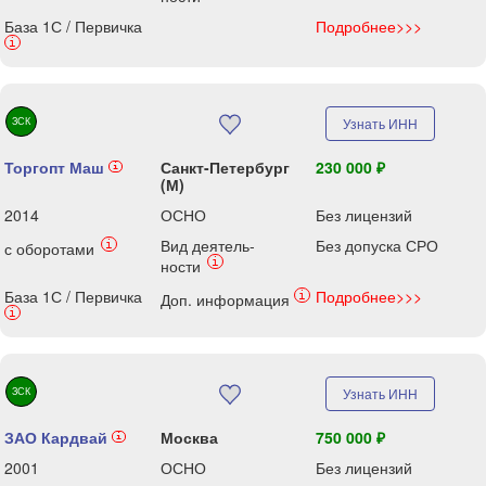
База 1С / Первичка
Подробнее>>>
i
ЗСК
Узнать ИНН
Торгопт Маш
Санкт-Петербург
230 000 ₽
i
(М)
2014
ОСНО
Без лицензий
Вид деятель-
Без допуска СРО
i
с оборотами
i
ности
База 1С / Первичка
Подробнее>>>
i
Доп. информация
i
ЗСК
Узнать ИНН
ЗАО Кардвай
Москва
750 000 ₽
i
2001
ОСНО
Без лицензий