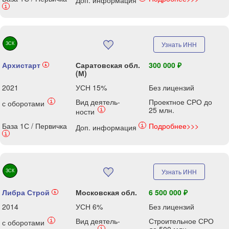
Доп. информация
i
ЗСК
Узнать ИНН
Архистарт
Саратовская обл.
300 000 ₽
i
(М)
2021
УСН 15%
Без лицензий
Вид деятель-
Проектное СРО до
i
с оборотами
25 млн.
i
ности
База 1С / Первичка
Подробнее>>>
i
Доп. информация
i
ЗСК
Узнать ИНН
Либра Строй
Московская обл.
6 500 000 ₽
i
2014
УСН 6%
Без лицензий
Вид деятель-
Строительное СРО
i
с оборотами
i