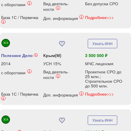
Вид деятель-
Без допуска СРО
i
с оборотами
i
ности
База 1С / Первичка
Подробнее>>>
i
Доп. информация
i
ЗСК
Узнать ИНН
Полезное Дело
Крым(М)
3 500 000 ₽
i
2014
УСН 15%
МЧС лицензия
Вид деятель-
Проектное СРО до
i
с оборотами
25 млн.;
i
ности
Строительное СРО
до 500 млн.
База 1С / Первичка
Подробнее>>>
i
Доп. информация
i
ЗСК
Узнать ИНН