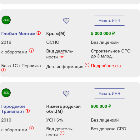
ЗСК
Узнать ИНН
Глобал Монтаж
Крым(М)
5 000 000 ₽
i
2016
ОСНО
Без лицензий
Вид деятель-
Строительное СРО
i
с оборотами
до 3 млрд.
i
ности
База 1С / Первичка
Подробнее>>>
i
Доп. информация
i
ЗСК
Узнать ИНН
Городской
Нижегородская
900 000 ₽
Транспорт
обл.(М)
i
2010
УСН 6%
Без лицензий
Вид деятель-
Без допуска СРО
i
с оборотами
i
ности