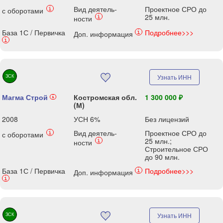
Вид деятель-
Проектное СРО до
i
с оборотами
25 млн.
i
ности
База 1С / Первичка
Подробнее>>>
i
Доп. информация
i
ЗСК
Узнать ИНН
Магма Строй
Костромская обл.
1 300 000 ₽
i
(М)
2008
УСН 6%
Без лицензий
Вид деятель-
Проектное СРО до
i
с оборотами
25 млн.;
i
ности
Строительное СРО
до 90 млн.
База 1С / Первичка
Подробнее>>>
i
Доп. информация
i
ЗСК
Узнать ИНН