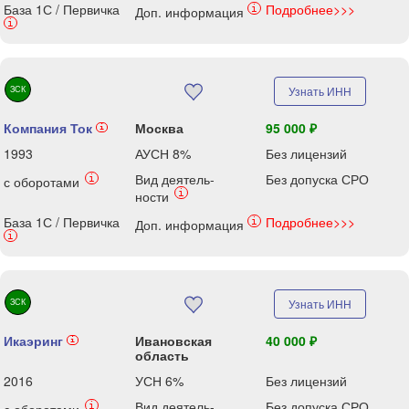
База 1С / Первичка
Подробнее>>>
i
Доп. информация
i
ЗСК
Узнать ИНН
Компания Ток
Москва
95 000 ₽
i
1993
АУСН 8%
Без лицензий
Вид деятель-
Без допуска СРО
i
с оборотами
i
ности
База 1С / Первичка
Подробнее>>>
i
Доп. информация
i
ЗСК
Узнать ИНН
Икаэринг
Ивановская
40 000 ₽
i
область
2016
УСН 6%
Без лицензий
Вид деятель-
Без допуска СРО
i