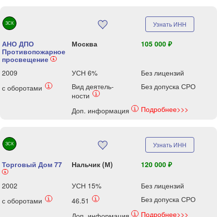
ЗСК
Узнать ИНН
АНО ДПО
Москва
105 000 ₽
Противопожарное
просвещение
i
2009
УСН 6%
Без лицензий
Вид деятель-
Без допуска СРО
i
с оборотами
i
ности
Подробнее>>>
i
Доп. информация
ЗСК
Узнать ИНН
Торговый Дом 77
Нальчик (М)
120 000 ₽
i
2002
УСН 15%
Без лицензий
Без допуска СРО
i
i
с оборотами
46.51
Подробнее>>>
i
Доп. информация