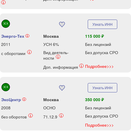
i
ЗСК
Узнать ИНН
Энерго-Тех
Москва
115 000 ₽
i
2011
УСН 6%
Без лицензий
Вид деятель-
Без допуска СРО
i
с оборотами
i
ности
Подробнее>>>
i
Доп. информация
ЗСК
Узнать ИНН
ЭкоЦентр
Москва
350 000 ₽
i
2008
ОСНО
Без лицензий
Без допуска СРО
i
i
без оборотов
71.12.9
Подробнее>>>