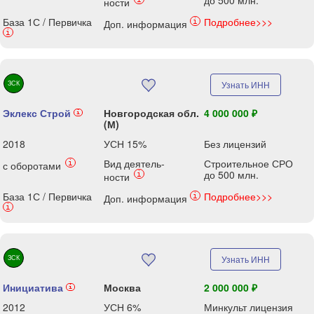
до 500 млн.
ности
База 1С / Первичка
Подробнее>>>
i
Доп. информация
i
ЗСК
Узнать ИНН
Эклекс Строй
Новгородская обл.
4 000 000 ₽
i
(М)
2018
УСН 15%
Без лицензий
Вид деятель-
Строительное СРО
i
с оборотами
до 500 млн.
i
ности
База 1С / Первичка
Подробнее>>>
i
Доп. информация
i
ЗСК
Узнать ИНН
Инициатива
Москва
2 000 000 ₽
i
2012
УСН 6%
Минкульт лицензия