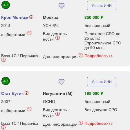
ЗСК
Узнать ИНН
Крон Монтаж
Москва
850 000 ₽
i
2014
УСН 6%
Без лицензий
Вид деятель-
Проектное СРО до
i
с оборотами
25 млн.;
i
ности
Строительное СРО
до 90 млн.
База 1С / Первичка
Подробнее>>>
i
Доп. информация
i
ЗСК
Узнать ИНН
Стат Бутик
Ингушетия (М)
195 000 ₽
i
2007
ОСНО
Без лицензий
Вид деятель-
Без допуска СРО
i
с оборотами
i
ности
База 1С / Первичка
Подробнее>>>
i
Доп. информация
i