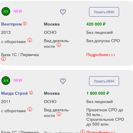
NEW
Узнать ИНН
ЗСК
Вентпром
Москва
420 000 ₽
i
2013
ОСНО
Без лицензий
Вид деятель-
Без допуска СРО
i
с оборотами
i
ности
База 1С / Первичка
Подробнее>>>
i
NEW
Узнать ИНН
ЗСК
Магда Строй
Москва
1 800 000 ₽
i
2011
ОСНО
Без лицензий
Вид деятель-
Проектное СРО до
i
с оборотами
50 млн.;
i
ности
Строительное СРО
до 500 млн.
База 1С / Первичка
Подробнее>>>
i