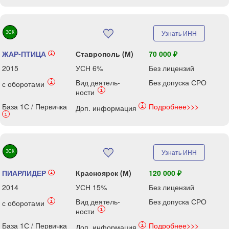
ЗСК
Узнать ИНН
ЖАР-ПТИЦА
Ставрополь (М)
70 000 ₽
i
2015
УСН 6%
Без лицензий
Вид деятель-
Без допуска СРО
i
с оборотами
i
ности
База 1С / Первичка
Подробнее>>>
i
Доп. информация
i
ЗСК
Узнать ИНН
ПИАРЛИДЕР
Красноярск (М)
120 000 ₽
i
2014
УСН 15%
Без лицензий
Вид деятель-
Без допуска СРО
i
с оборотами
i
ности
База 1С / Первичка
Подробнее>>>
i
Доп. информация