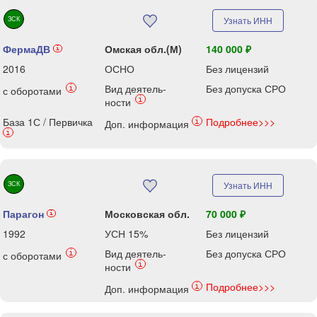
ЗСК
Узнать ИНН
ФермаДВ
Омская обл.(М)
140 000 ₽
i
2016
ОСНО
Без лицензий
Вид деятель-
Без допуска СРО
i
с оборотами
i
ности
База 1С / Первичка
Подробнее>>>
i
Доп. информация
i
ЗСК
Узнать ИНН
Парагон
Московская обл.
70 000 ₽
i
1992
УСН 15%
Без лицензий
Вид деятель-
Без допуска СРО
i
с оборотами
i
ности
Подробнее>>>
i
Доп. информация