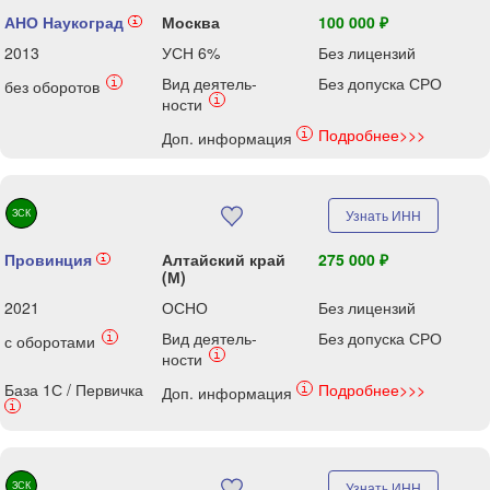
АНО Наукоград
Москва
100 000 ₽
i
2013
УСН 6%
Без лицензий
Вид деятель-
Без допуска СРО
i
без оборотов
i
ности
Подробнее>>>
i
Доп. информация
ЗСК
Узнать ИНН
Провинция
Алтайский край
275 000 ₽
i
(М)
2021
ОСНО
Без лицензий
Вид деятель-
Без допуска СРО
i
с оборотами
i
ности
База 1С / Первичка
Подробнее>>>
i
Доп. информация
i
ЗСК
Узнать ИНН