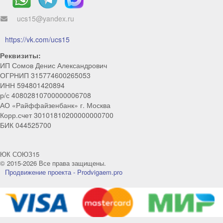
ucs15@yandex.ru
Мы на связи!
Позвоните нам или свяжитесь с нами через любой
https://vk.com/ucs15
удобный мессенджер!
Реквизиты:
ИП Сомов Денис Александрович
Telegram
Max
ОГРНИП 315774600265053
ИНН 594801420894
р/с 40802810700000006708
Телефон
WhatsApp
АО «Райффайзенбанк» г. Москва
Корр.счет 30101810200000000700
БИК 044525700
ЮК СОЮЗ15
© 2015-2026 Все права защищены.
Продвижение проекта - Prodvigaem.pro