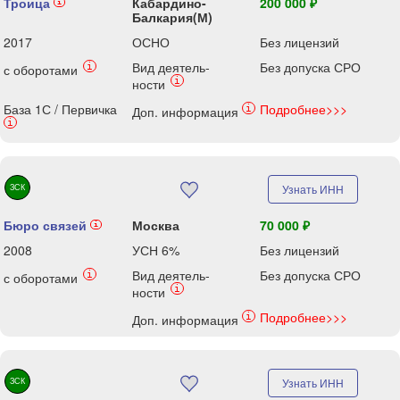
Троица
Кабардино-
200 000 ₽
i
Балкария(М)
2017
ОСНО
Без лицензий
Вид деятель-
Без допуска СРО
i
с оборотами
i
ности
База 1С / Первичка
Подробнее>>>
i
Доп. информация
i
ЗСК
Узнать ИНН
Бюро связей
Москва
70 000 ₽
i
2008
УСН 6%
Без лицензий
Вид деятель-
Без допуска СРО
i
с оборотами
i
ности
Подробнее>>>
i
Доп. информация
ЗСК
Узнать ИНН