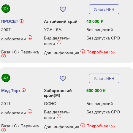
ЗСК
Узнать ИНН
ПРОСЕТ
Алтайский край
40 000 ₽
i
2007
УСН 15%
Без лицензий
Вид деятель-
Без допуска СРО
i
с оборотами
i
ности
База 1С / Первичка
Подробнее>>>
i
Доп. информация
i
ЗСК
Узнать ИНН
Мед Торг
Хабаровский
600 000 ₽
i
край(М)
2011
ОСНО
Без лицензий
Вид деятель-
Без допуска СРО
i
с оборотами
i
ности
База 1С / Первичка
Подробнее>>>
i
Доп. информация
i