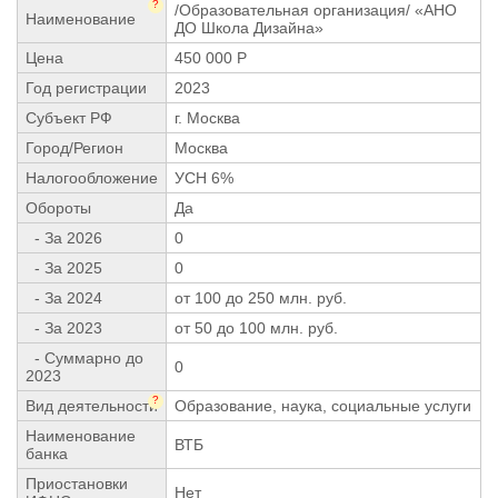
?
/Образовательная организация/ «АНО
Наименование
ДО Школа Дизайна»
Цена
450 000 Р
Год регистрации
2023
Субъект РФ
г. Москва
Город/Регион
Москва
Налогообложение
УСН 6%
Обороты
Да
- За 2026
0
- За 2025
0
- За 2024
от 100 до 250 млн. руб.
- За 2023
от 50 до 100 млн. руб.
- Суммарно до
0
2023
?
Вид деятельности
Образование, наука, социальные услуги
Наименование
ВТБ
банка
Приостановки
Нет