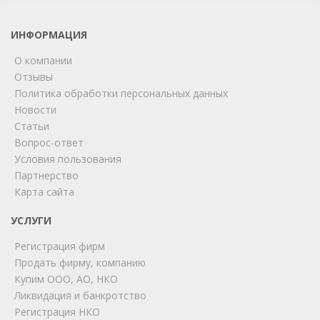
ИНФОРМАЦИЯ
О компании
Отзывы
Политика обработки персональных данных
Новости
Статьи
Вопрос-ответ
Условия пользования
ChatApp
Партнерство
online
Карта сайта
УСЛУГИ
Мы на связи!
Регистрация фирм
Позвоните нам или свяжитесь с нами через любой
удобный мессенджер!
Продать фирму, компанию
Купим ООО, АО, НКО
Ликвидация и банкротство
Telegram
Max
Регистрация НКО