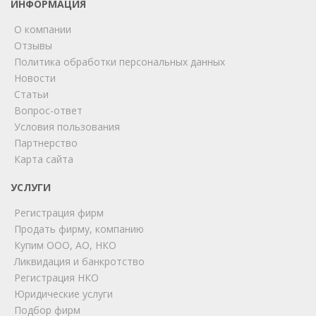
ИНФОРМАЦИЯ
О компании
Отзывы
Политика обработки персональных данных
Новости
Статьи
Вопрос-ответ
Условия пользования
ChatApp
Партнерство
online
Карта сайта
УСЛУГИ
Мы на связи!
Регистрация фирм
Позвоните нам или свяжитесь с нами через любой
удобный мессенджер!
Продать фирму, компанию
Купим ООО, АО, НКО
Ликвидация и банкротство
Telegram
Max
Регистрация НКО
Юридические услуги
Телефон
WhatsApp
Подбор фирм