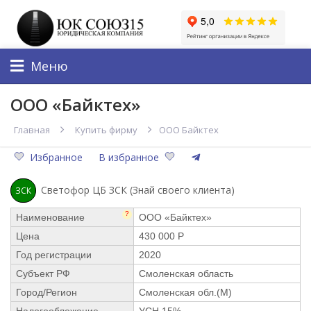
Меню
ООО «Байктех»
Главная
Купить фирму
ООО Байктех
Избранное
В избранное
Светофор ЦБ ЗСК (Знай своего клиента)
ЗСК
?
Наименование
ООО «Байктех»
Цена
430 000 Р
Год регистрации
2020
Субъект РФ
Смоленская область
Город/Регион
Смоленская обл.(М)
Налогообложение
УСН 15%