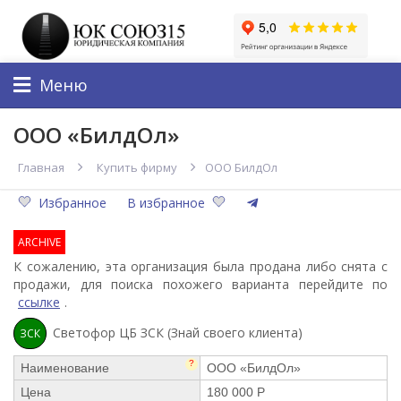
Меню
ООО «БилдОл»
Главная
Купить фирму
ООО БилдОл
Избранное
В избранное
ARCHIVE
К сожалению, эта организация была продана либо снята с
продажи, для поиска похожего варианта перейдите по
ссылке
.
Светофор ЦБ ЗСК (Знай своего клиента)
ЗСК
?
Наименование
ООО «БилдОл»
Цена
180 000 Р