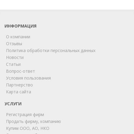
ИНФОРМАЦИЯ
О компании
Отзывы
Политика обработки персональных данных
Новости
Статьи
Вопрос-ответ
Условия пользования
Партнерство
Карта сайта
ChatApp
online
УСЛУГИ
Регистрация фирм
Продать фирму, компанию
Мы на связи!
Купим ООО, АО, НКО
Позвоните нам или свяжитесь с нами через любой