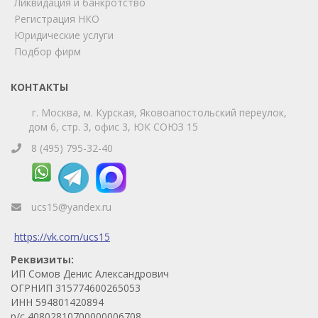
Ликвидация и банкротство
удобный мессенджер!
Регистрация НКО
Юридические услуги
Telegram
Max
Подбор фирм
Телефон
WhatsApp
КОНТАКТЫ
г. Москва, м. Курская, Яковоапостольский переулок,
дом 6, стр. 3, офис 3, ЮК СОЮЗ 15
8 (495) 795-32-40
ucs15@yandex.ru
https://vk.com/ucs15
Реквизиты:
ИП Сомов Денис Александрович
ОГРНИП 315774600265053
ИНН 594801420894
р/с 40802810700000006708