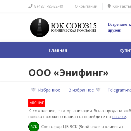
8 (495) 795-32-40
О компании
Контакты
Встречаем к
друзей!
Главная
Купи
ООО «Энифинг»
Избранное
В избранное
Telegram-к
ARCHIVE
К сожалению, эта организация была продана либ
поиска похожего варианта перейдите по
ссылке
.
Светофор ЦБ ЗСК (Знай своего клиента)
ЗСК