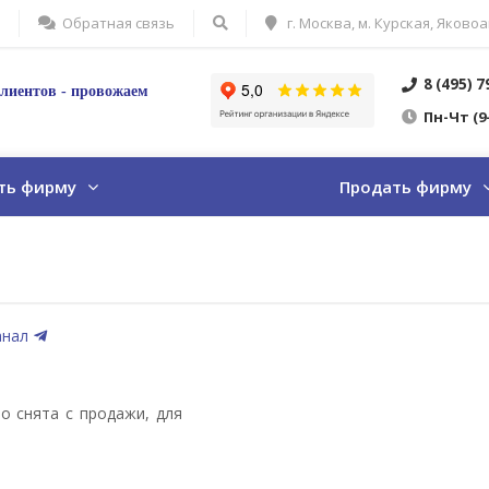
Обратная связь
г. Москва, м. Курская, Яковоа
8 (495) 
лиентов - провожаем
Пн
-Ч
т
(9
ть фирму
Продать фирму
анал
о снята с продажи, для