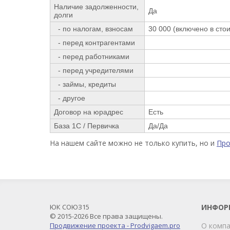
Наличие задолженности,
Да
долги
- по налогам, взносам
30 000 (включено в сто
- перед контрагентами
- перед работниками
- перед учредителями
- займы, кредиты
- другое
Договор на юрадрес
Есть
База 1С / Первичка
Да/Да
На нашем сайте можно не только купить, но и
Пр
ЮК СОЮЗ15
ИНФОР
© 2015-2026 Все права защищены.
Продвижение проекта - Prodvigaem.pro
О комп