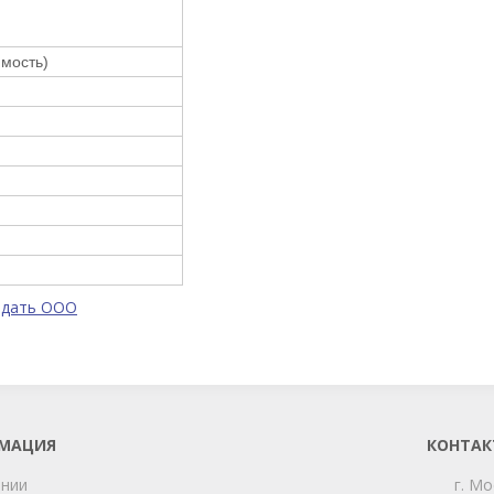
имость)
одать ООО
МАЦИЯ
КОНТАК
ании
г. Мо