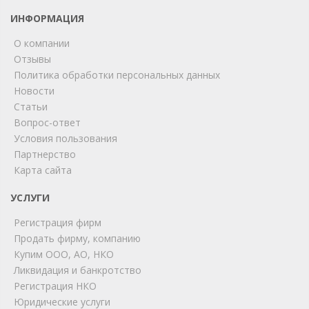
ИНФОРМАЦИЯ
О компании
Отзывы
Политика обработки персональных данных
Новости
Статьи
Вопрос-ответ
Условия пользования
Партнерство
Карта сайта
ChatApp
online
УСЛУГИ
Регистрация фирм
Продать фирму, компанию
Мы на связи!
Купим ООО, АО, НКО
Позвоните нам или свяжитесь с нами через любой
Ликвидация и банкротство
удобный мессенджер!
Регистрация НКО
Юридические услуги