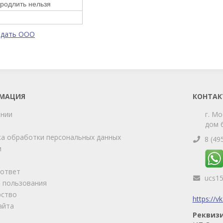
продлить нельзя
одать ООО
МАЦИЯ
КОНТАК
ании
г. Мо
дом 6
а обработки персональных данных
8 (49
и
-ответ
ucs1
 пользования
рство
https://v
айта
Реквиз