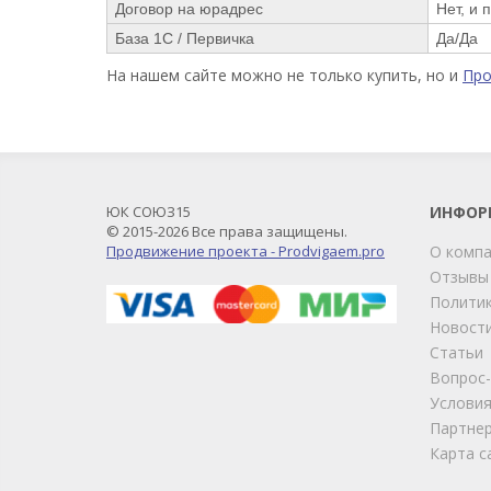
Договор на юрадрес
Нет, и 
База 1С / Первичка
Да/Да
На нашем сайте можно не только купить, но и
Пр
ЮК СОЮЗ15
ИНФОР
© 2015-2026 Все права защищены.
Продвижение проекта - Prodvigaem.pro
О комп
Отзывы
Политик
Новост
Статьи
Вопрос
Условия
Партне
Карта с