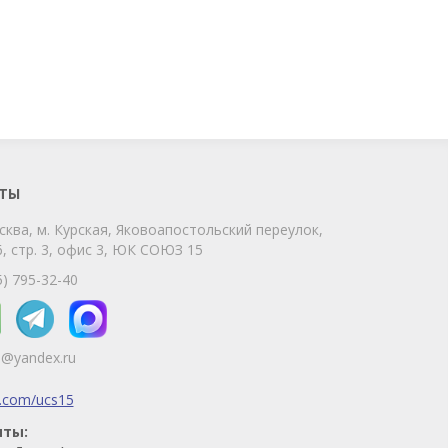
ChatApp
online
Мы на связи!
Позвоните нам или свяжитесь с нами
через любой удобный мессенджер!
ТЫ
сква, м. Курская, Яковоапостольский переулок,
Telegram
Max
, стр. 3, офис 3, ЮК СОЮЗ 15
Телефон
WhatsApp
5) 795-32-40
5@yandex.ru
k.com/ucs15
иты: