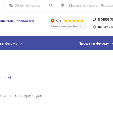
Обратная связь
г. Москва, м. Курская, Яковоа
8 (495) 
лиентов - провожаем
Пн
-Ч
т
(9
ть фирму
Продать фирму
анал
о снята с продажи, для