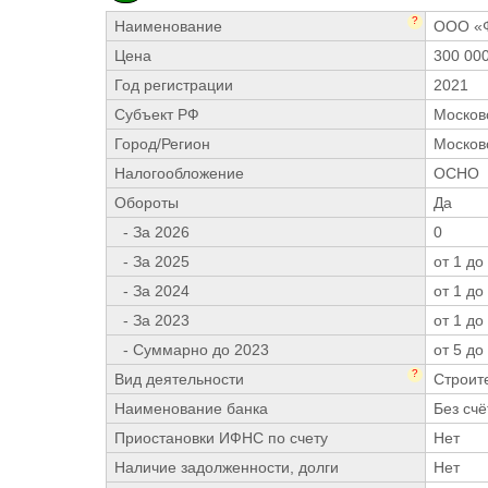
?
Наименование
ООО «
Цена
300 00
Год регистрации
2021
Субъект РФ
Москов
Город/Регион
Москов
Налогообложение
ОСНО
Обороты
Да
- За 2026
0
- За 2025
от 1 до
- За 2024
от 1 до
- За 2023
от 1 до
- Суммарно до 2023
от 5 до
?
Вид деятельности
Строит
Наименование банка
Без счё
Приостановки ИФНС по счету
Нет
Наличие задолженности, долги
Нет