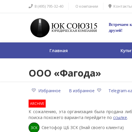
8 (495) 795-32-40
О компании
Контакты
Встречаем к
друзей!
Главная
Купи
ООО «Фагода»
Избранное
В избранное
Telegram-к
ARCHIVE
К сожалению, эта организация была продана либ
поиска похожего варианта перейдите по
ссылке
.
Светофор ЦБ ЗСК (Знай своего клиента)
ЗСК