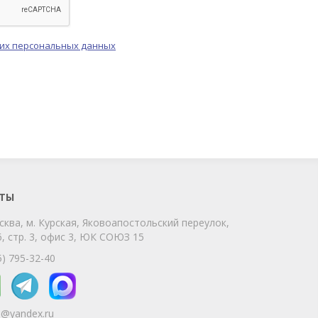
оих персональных данных
ChatApp
online
Мы на связи!
Позвоните нам или свяжитесь с нами
через любой удобный мессенджер!
ТЫ
сква, м. Курская, Яковоапостольский переулок,
Telegram
Max
, стр. 3, офис 3, ЮК СОЮЗ 15
Телефон
WhatsApp
5) 795-32-40
5@yandex.ru