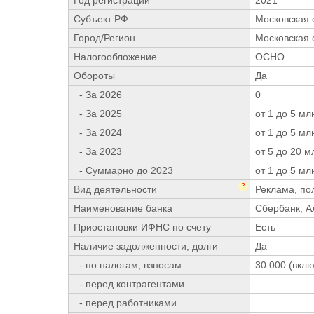
Год регистрации
2021
Субъект РФ
Московская 
Город/Регион
Московская 
Налогообложение
ОСНО
Обороты
Да
- За 2026
0
- За 2025
от 1 до 5 мл
- За 2024
от 1 до 5 мл
- За 2023
от 5 до 20 м
- Суммарно до 2023
от 1 до 5 мл
?
Вид деятельности
Реклама, по
Наименование банка
Сбербанк; А
Приостановки ИФНС по счету
Есть
Наличие задолженности, долги
Да
- по налогам, взносам
30 000 (вклю
- перед контрагентами
- перед работниками