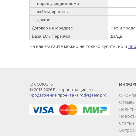
- перед учредителями
- займы, кредиты
- другое
Договор на юрадрес
Нет, и продл
База 1С / Первичка
Да/Да
На нашем сайте можно не только купить, но и
Пр
ЮК СОЮЗ15
ИНФОР
© 2015-2026 Все права защищены.
Продвижение проекта - Prodvigaem.pro
О комп
Отзывы
Политик
Новост
Статьи
Вопрос