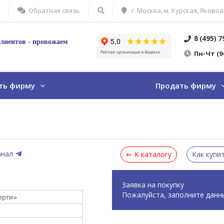
Обратная связь
г. Москва, м. Курская, Яковоа
8 (495) 
лиентов - провожаем
Пн
-Ч
т
(9
ть фирму
Продать фирму
анал
К каталогу
Как купи
Заявка на покупку
Пожалуйста, заполните данн
ерти»