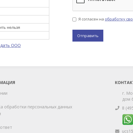
Я согласен на
обработку св
ить нельзя
одать ООО
МАЦИЯ
КОНТАК
ании
г. Мо
дом 6
а обработки персональных данных
8 (49
и
-ответ
ucs1