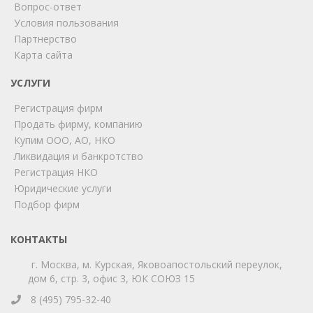
Вопрос-ответ
Условия пользования
ChatApp
Партнерство
online
Карта сайта
УСЛУГИ
Мы на связи!
Регистрация фирм
Позвоните нам или свяжитесь с нами через любой
удобный мессенджер!
Продать фирму, компанию
Купим ООО, АО, НКО
Ликвидация и банкротство
Telegram
Max
Регистрация НКО
Юридические услуги
Телефон
WhatsApp
Подбор фирм
КОНТАКТЫ
г. Москва, м. Курская, Яковоапостольский переулок,
дом 6, стр. 3, офис 3, ЮК СОЮЗ 15
8 (495) 795-32-40