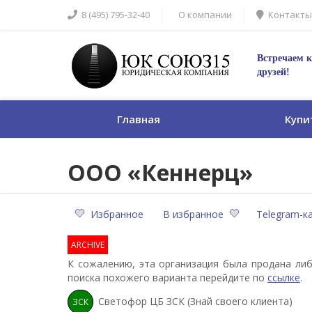
8 (495) 795-32-40
О компании
Контакты
Встречаем к
друзей!
Главная
Купи
ООО «Кеннерц»
Избранное
В избранное
Telegram-к
ARCHIVE
К сожалению, эта организация была продана либ
поиска похожего варианта перейдите по
ссылке
.
Светофор ЦБ ЗСК (Знай своего клиента)
ЗСК