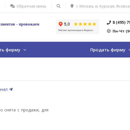
Обратная связь
г. Москва, м. Курская, Яковоа
8 (495) 
лиентов - провожаем
Пн
-Ч
т
(9
ть фирму
Продать фирму
анал
о снята с продажи, для