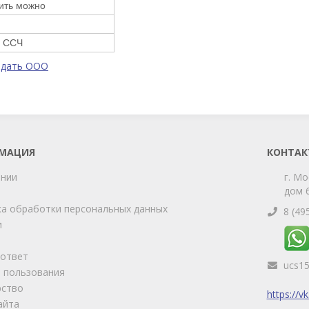
лить можно
. ССЧ
одать ООО
МАЦИЯ
КОНТАК
ании
г. Мо
дом 6
а обработки персональных данных
8 (49
и
-ответ
ucs1
 пользования
рство
https://v
айта