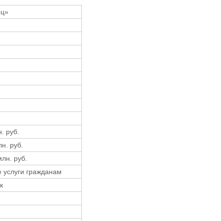
рц»
. руб.
лн. руб.
млн. руб.
е услуги гражданам
к