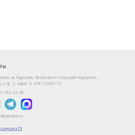
ChatApp
online
Мы на связи!
Позвоните нам или свяжитесь с нами
через любой удобный мессенджер!
ТЫ
сква, м. Курская, Яковоапостольский переулок,
Telegram
Max
, стр. 3, офис 3, ЮК СОЮЗ 15
Телефон
WhatsApp
5) 795-32-40
5@yandex.ru
k.com/ucs15