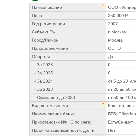
?
Наименование
ООО «Кенне
Цена
350 000 Р
Год регистрации
2007
Субъект РФ
г. Москва
Город/Регион
Москва
Налогообложение
ОСНО
Обороты
Да
- За 2026
0
- За 2025
0
- За 2024
от 5 до 20 млн
- За 2023
от 20 до 50 м
- Суммарно до 2023
от 50 до 100 
?
Вид деятельности
Красота, ины
Наименование банка
ВТБ; Сбербан
Приостановки ИФНС по счету
Есть/Снимут
Наличие задолженности, долги
Нет