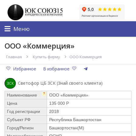
Меню
ООО «Коммерция»
Главная
Купить фирму
ООО Коммерция
Избранное
В избранное
Светофор ЦБ ЗСК (Знай своего клиента)
ЗСК
?
Наименование
ООО «Коммерция»
Цена
135 000 Р
Год регистрации
2018
Субъект РФ
Республика Башкортостан
Город/Регион
Башкортостан(М)
Налогообложение
ОСНО