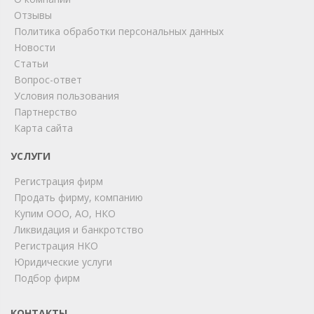
Отзывы
Политика обработки персональных данных
Новости
Статьи
Вопрос-ответ
Условия пользования
ChatApp
Партнерство
online
Карта сайта
УСЛУГИ
Мы на связи!
Регистрация фирм
Позвоните нам или свяжитесь с нами через любой
удобный мессенджер!
Продать фирму, компанию
Купим ООО, АО, НКО
Ликвидация и банкротство
Telegram
Max
Регистрация НКО
Юридические услуги
Телефон
WhatsApp
Подбор фирм
КОНТАКТЫ