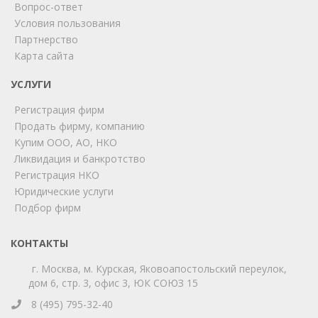
Вопрос-ответ
Условия пользования
Партнерство
Карта сайта
ChatApp
online
УСЛУГИ
Регистрация фирм
Продать фирму, компанию
Мы на связи!
Купим ООО, АО, НКО
Позвоните нам или свяжитесь с нами через любой
Ликвидация и банкротство
удобный мессенджер!
Регистрация НКО
Юридические услуги
Telegram
Max
Подбор фирм
Телефон
WhatsApp
КОНТАКТЫ
г. Москва, м. Курская, Яковоапостольский переулок,
дом 6, стр. 3, офис 3, ЮК СОЮЗ 15
8 (495) 795-32-40