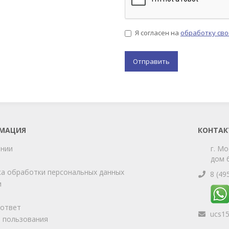
Я согласен на
обработку св
МАЦИЯ
КОНТАК
ании
г. Мо
дом 6
а обработки персональных данных
8 (49
и
-ответ
ucs1
 пользования