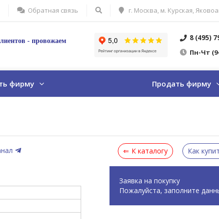
Обратная связь
г. Москва, м. Курская, Яковоа
8 (495) 
лиентов - провожаем
Пн
-Ч
т
(9
ть фирму
Продать фирму
анал
К каталогу
Как купи
Заявка на покупку
Пожалуйста, заполните данн