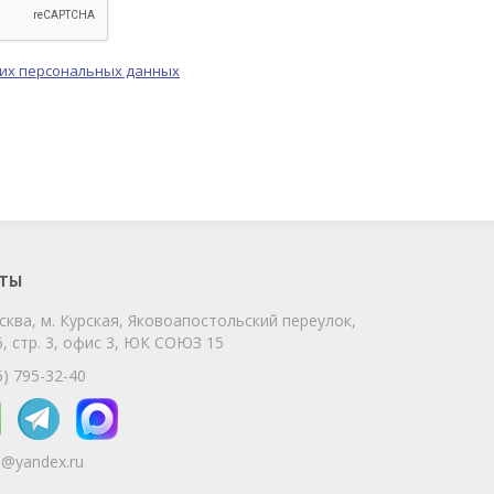
оих персональных данных
ChatApp
online
Мы на связи!
Позвоните нам или свяжитесь с нами
через любой удобный мессенджер!
ТЫ
сква, м. Курская, Яковоапостольский переулок,
Telegram
Max
, стр. 3, офис 3, ЮК СОЮЗ 15
Телефон
WhatsApp
5) 795-32-40
5@yandex.ru