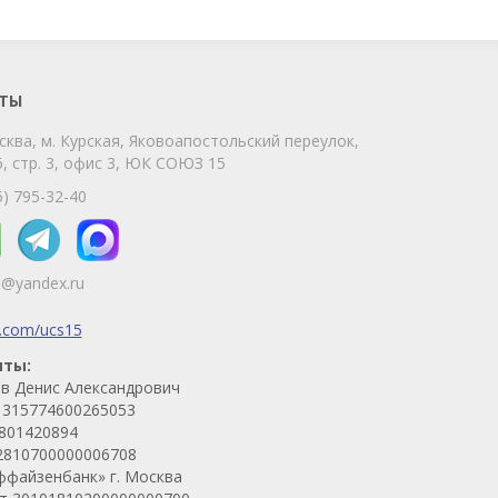
Мы на связи!
Позвоните нам или свяжитесь с нами
через любой удобный мессенджер!
ТЫ
сква, м. Курская, Яковоапостольский переулок,
Telegram
Max
, стр. 3, офис 3, ЮК СОЮЗ 15
Телефон
WhatsApp
5) 795-32-40
5@yandex.ru
k.com/ucs15
иты:
в Денис Александрович
315774600265053
801420894
2810700000006708
ффайзенбанк» г. Москва