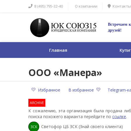
8 (495) 795-32-40
О компании
Контакты
Встречаем к
друзей!
Главная
Купи
ООО «Манера»
Избранное
В избранное
Telegram-к
ARCHIVE
К сожалению, эта организация была продана либ
поиска похожего варианта перейдите по
ссылке
.
Светофор ЦБ ЗСК (Знай своего клиента)
ЗСК