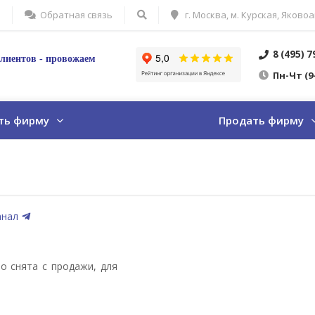
Обратная связь
г. Москва, м. Курская, Яковоа
8 (495) 
лиентов - провожаем
Пн
-Ч
т
(9
ть фирму
Продать фирму
анал
о снята с продажи, для