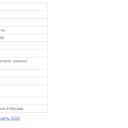
сть
(М)
рговля, ремонт,
ся в Москве
одать ООО