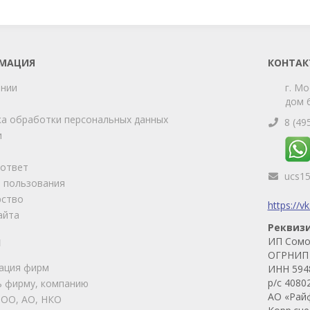
МАЦИЯ
КОНТАК
ании
г. Мо
дом 6
а обработки персональных данных
8 (49
и
-ответ
ucs1
 пользования
рство
https://v
айта
Реквиз
ИП Сомо
И
ОГРНИП 
ация фирм
ИНН 594
р/с 4080
 фирму, компанию
АО «Рай
ООО, АО, НКО