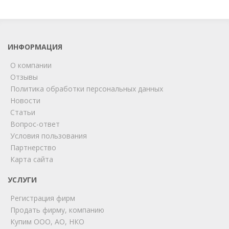
ИНФОРМАЦИЯ
О компании
Отзывы
Политика обработки персональных данных
Новости
Статьи
Вопрос-ответ
Условия пользования
Партнерство
Карта сайта
ChatApp
online
УСЛУГИ
Регистрация фирм
Продать фирму, компанию
Мы на связи!
Купим ООО, АО, НКО
Позвоните нам или свяжитесь с нами через любой