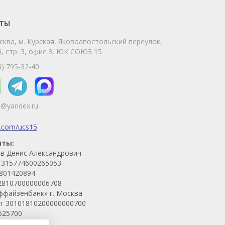
Позвоните нам или свяжитесь с нами
через любой удобный мессенджер!
ТЫ
сква, м. Курская, Яковоапостольский переулок,
Telegram
Max
, стр. 3, офис 3, ЮК СОЮЗ 15
Телефон
WhatsApp
5) 795-32-40
5@yandex.ru
k.com/ucs15
иты:
в Денис Александрович
315774600265053
801420894
2810700000006708
ффайзенбанк» г. Москва
ет 30101810200000000700
525700