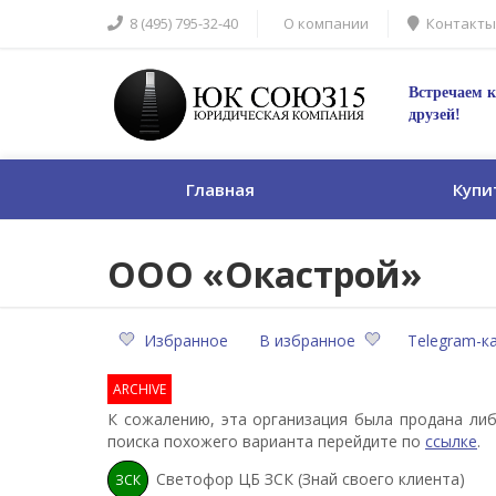
8 (495) 795-32-40
О компании
Контакты
Встречаем к
друзей!
Главная
Купи
ООО «Окастрой»
Избранное
В избранное
Telegram-к
ARCHIVE
К сожалению, эта организация была продана либ
поиска похожего варианта перейдите по
ссылке
.
Светофор ЦБ ЗСК (Знай своего клиента)
ЗСК