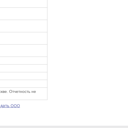
кве. Отчетность не
одать ООО