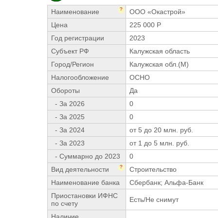
?
Наименование
ООО «Окастрой»
Цена
225 000 Р
Год регистрации
2023
Субъект РФ
Калужская область
Город/Регион
Калужская обл.(М)
Налогообложение
ОСНО
Обороты
Да
- За 2026
0
- За 2025
0
- За 2024
от 5 до 20 млн. руб.
- За 2023
от 1 до 5 млн. руб.
- Суммарно до 2023
0
?
Вид деятельности
Строительство
Наименование банка
Сбербанк; Альфа-Банк
Приостановки ИФНС
Есть/Не снимут
по счету
Наличие