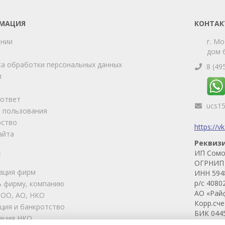
МАЦИЯ
КОНТАК
ании
г. Мо
дом 6
а обработки персональных данных
8 (49
и
-ответ
ucs1
 пользования
рство
https://v
айта
Реквиз
ИП Сомо
И
ОГРНИП 
ация фирм
ИНН 594
р/с 4080
 фирму, компанию
АО «Рай
ООО, АО, НКО
Корр.сч
ция и банкротство
БИК 044
ация НКО