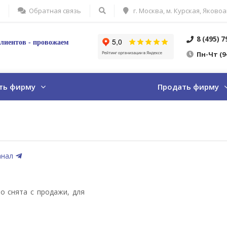
Обратная связь
г. Москва, м. Курская, Яковоа
8 (495) 
лиентов - провожаем
Пн
-Ч
т
(9
ть фирму
Продать фирму
анал
о снята с продажи, для