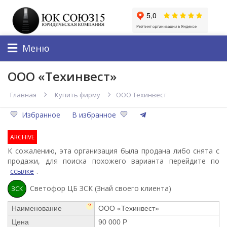
Меню
ООО «Техинвест»
Главная
Купить фирму
ООО Техинвест
Избранное
В избранное
ARCHIVE
К сожалению, эта организация была продана либо снята с
продажи, для поиска похожего варианта перейдите по
ссылке
.
Светофор ЦБ ЗСК (Знай своего клиента)
ЗСК
?
Наименование
ООО «Техинвест»
Цена
90 000 Р