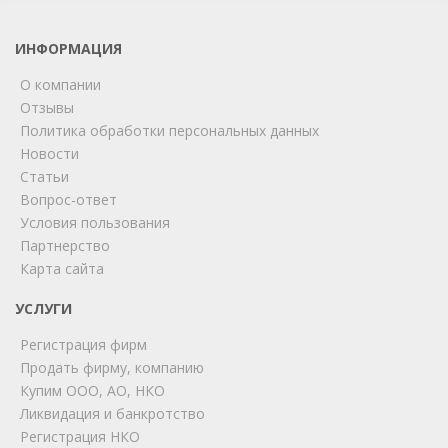
ИНФОРМАЦИЯ
О компании
Отзывы
Политика обработки персональных данных
Новости
Статьи
Вопрос-ответ
Условия пользования
Партнерство
Карта сайта
ChatApp
online
УСЛУГИ
Регистрация фирм
Продать фирму, компанию
Мы на связи!
Купим ООО, АО, НКО
Позвоните нам или свяжитесь с нами через любой
Ликвидация и банкротство
удобный мессенджер!
Регистрация НКО