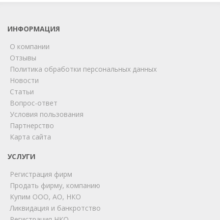
ИНФОРМАЦИЯ
О компании
Отзывы
Политика обработки персональных данных
Новости
Статьи
Вопрос-ответ
Условия пользования
Партнерство
Карта сайта
ChatApp
online
УСЛУГИ
Регистрация фирм
Продать фирму, компанию
Мы на связи!
Купим ООО, АО, НКО
Позвоните нам или свяжитесь с нами через любой
Ликвидация и банкротство
удобный мессенджер!
Регистрация НКО