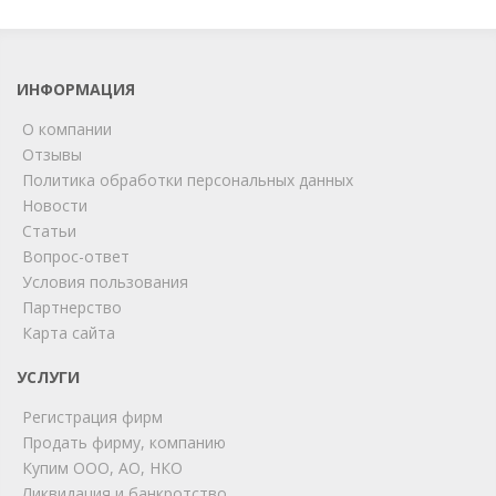
ИНФОРМАЦИЯ
О компании
Отзывы
Политика обработки персональных данных
Новости
Статьи
Вопрос-ответ
Условия пользования
Партнерство
Карта сайта
ChatApp
online
УСЛУГИ
Регистрация фирм
Продать фирму, компанию
Мы на связи!
Купим ООО, АО, НКО
Позвоните нам или свяжитесь с нами через любой
Ликвидация и банкротство