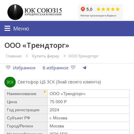
Меню
ООО «Трендторг»
Главная
Купить фирму
ООО Трендторг
Избранное
В избранное
Светофор ЦБ ЗСК (Знай своего клиента)
ЗСК
?
Наименование
ООО «Трендторг»
Цена
75 000 Р
Год регистрации
2024
Субъект РФ
г. Москва
Город/Регион
Москва
Налогообложение
УСН 15%