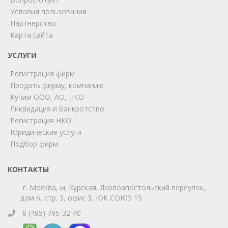
Условия пользования
Партнерство
Карта сайта
ChatApp
online
УСЛУГИ
Регистрация фирм
Продать фирму, компанию
Мы на связи!
Купим ООО, АО, НКО
Позвоните нам или свяжитесь с нами через любой
Ликвидация и банкротство
удобный мессенджер!
Регистрация НКО
Юридические услуги
Telegram
Max
Подбор фирм
Телефон
WhatsApp
КОНТАКТЫ
г. Москва, м. Курская, Яковоапостольский переулок,
дом 6, стр. 3, офис 3, ЮК СОЮЗ 15
8 (495) 795-32-40