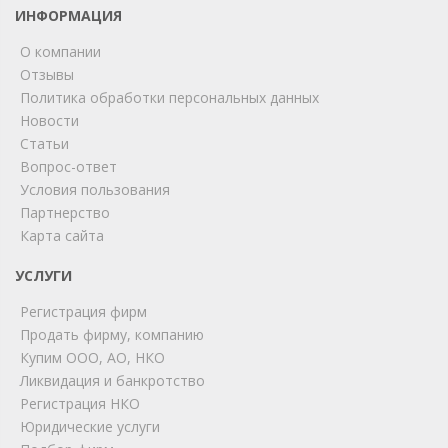
ИНФОРМАЦИЯ
О компании
Отзывы
Политика обработки персональных данных
Новости
Статьи
Вопрос-ответ
Условия пользования
ChatApp
Партнерство
online
Карта сайта
УСЛУГИ
Мы на связи!
Регистрация фирм
Позвоните нам или свяжитесь с нами через любой
удобный мессенджер!
Продать фирму, компанию
Купим ООО, АО, НКО
Ликвидация и банкротство
Telegram
Max
Регистрация НКО
Юридические услуги
Телефон
WhatsApp