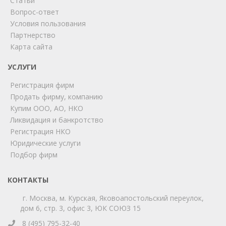
Статьи
Вопрос-ответ
Условия пользования
ChatApp
Партнерство
online
Карта сайта
УСЛУГИ
Мы на связи!
Регистрация фирм
Позвоните нам или свяжитесь с нами через любой
удобный мессенджер!
Продать фирму, компанию
Купим ООО, АО, НКО
Ликвидация и банкротство
Telegram
Max
Регистрация НКО
Юридические услуги
Телефон
WhatsApp
Подбор фирм
КОНТАКТЫ
г. Москва, м. Курская, Яковоапостольский переулок,
дом 6, стр. 3, офис 3, ЮК СОЮЗ 15
8 (495) 795-32-40