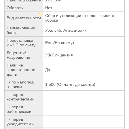
Обороты
Нет
?
Сбор и утилизации отходов, клининг,
Вид деятельности
уборка
Наименование
Уралсиб; Альфа-Банк
банка
Приостановки
Есть/Не снимут
ИФНС по счету
Лицензии/
ЖКХ лицензия
Разрешения
Наличие
задолженности,
Да
долги
- по налогам,
1 500 (Оплатят до сделки)
взносам
- перед
контрагентами
- перед
работниками
- перед
учредителями