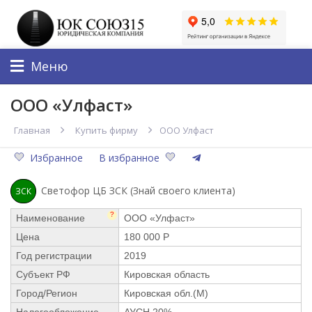
Меню
ООО «Улфаст»
Главная
Купить фирму
ООО Улфаст
Избранное
В избранное
Светофор ЦБ ЗСК (Знай своего клиента)
ЗСК
?
Наименование
ООО «Улфаст»
Цена
180 000 Р
Год регистрации
2019
Субъект РФ
Кировская область
Город/Регион
Кировская обл.(М)
Налогообложение
АУСН 20%