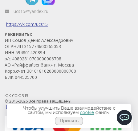
ucs15@yandex.ru
https://vk.com/ucs15
Реквизиты:
ИП Сомов Денис Александрович
ОГРНИП 315774600265053
ИНН 594801420894
р/с 40802810700000006708
АО «Райффайзенбанк» г. Москва
Корр.счет 30101810200000000700
БИК 044525700
ЮК СОЮЗ15
© 2015-2026 Все права защищены.
Продвижение проекта - Prodvigaem.pro
Чтобы улучшить Ваше взаимодействие с
сайтом, мы используем
cookie
файлы.
Принять
ChatApp