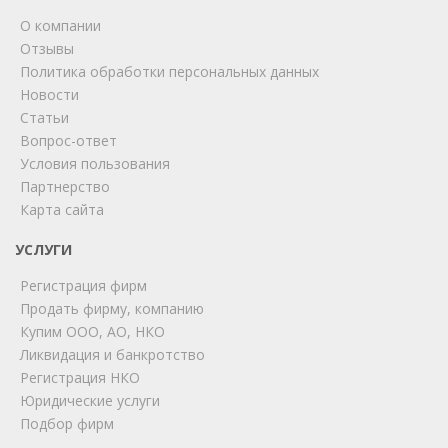
О компании
Отзывы
Политика обработки персональных данных
Новости
Статьи
Вопрос-ответ
Условия пользования
Партнерство
Карта сайта
ChatApp
online
УСЛУГИ
Регистрация фирм
Продать фирму, компанию
Мы на связи!
Купим ООО, АО, НКО
Позвоните нам или свяжитесь с нами через любой
Ликвидация и банкротство
удобный мессенджер!
Регистрация НКО
Юридические услуги
Telegram
Max
Подбор фирм