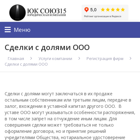
ChatApp
online
Меню
Мы на связи!
Сделки с долями ООО
Позвоните нам или свяжитесь с нами через любой
удобный мессенджер!
Главная
Услуги компании
Регистрация фирм
Сделки с долями ООО
Telegram
Max
Телефон
WhatsApp
Сделки с долями могут заключаться в их продаже
остальным собственникам или третьим лицам, передаче в
залог, вхождении в уставной капитал другого ООО. В
уставе ООО могут указываться особенности распоряжения,
в том числе запрет на отчуждение иным лицам. Для
совершения сделки может требоваться не только
оформление договора, но и принятие решений
учредителями Общества, нотариальное удостоверение