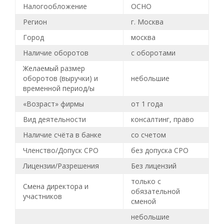
Налогообложение
ОСНО
Регион
г. Москва
Город
москва
Наличие оборотов
с оборотами
Желаемый размер
оборотов (выручки) и
небольшие
временной период/ы
«Возраст» фирмы
от 1 года
Вид деятельности
консалтинг, право
Наличие счёта в банке
со счетом
Членство/Допуск СРО
без допуска СРО
Лицензии/Разрешения
Без лицензий
только с
Смена директора и
обязательной
участников
сменой
небольшие