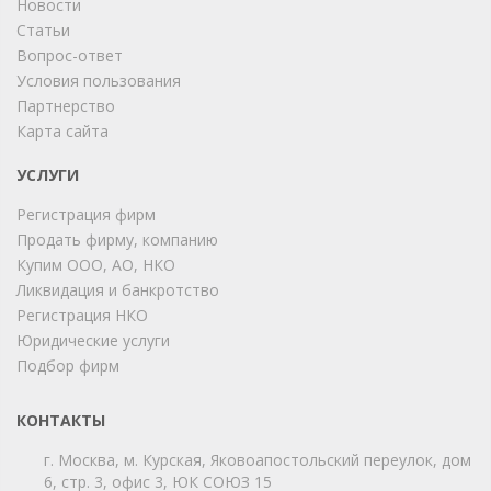
Новости
Статьи
Вопрос-ответ
Условия пользования
Партнерство
Карта сайта
ChatApp
online
УСЛУГИ
Регистрация фирм
Продать фирму, компанию
Мы на связи!
Купим ООО, АО, НКО
Позвоните нам или свяжитесь с нами через любой
удобный мессенджер!
Ликвидация и банкротство
Регистрация НКО
Юридические услуги
Telegram
Max
Подбор фирм
Телефон
WhatsApp
КОНТАКТЫ
г. Москва, м. Курская, Яковоапостольский переулок, дом
6, стр. 3, офис 3, ЮК СОЮЗ 15