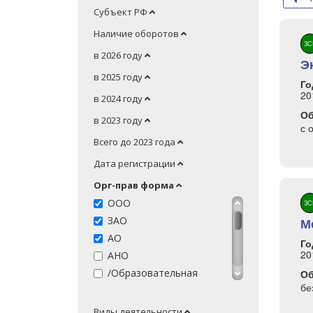
Субъект РФ
Наличие оборотов
ЗС
в 2026 году
Э
в 2025 году
Го
20
в 2024 году
О
в 2023 году
с 
Всего до 2023 года
Дата регистрации
Орг-прав форма
ООО
ЗС
ЗАО
М
АО
Го
20
АНО
/Образовательная
О
организация/
бе
Обществ-я орг-я
Виды деятельности