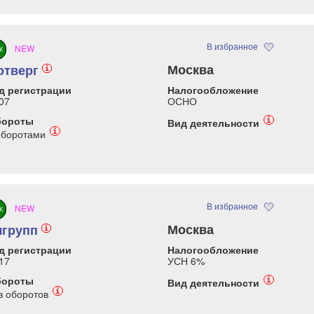
В избранное
NEW
К
Москва
отверг
i
д регистрации
Налогообложение
07
ОСНО
бороты
i
Вид деятельности
i
оборотами
В избранное
NEW
К
Москва
чгрупп
i
д регистрации
Налогообложение
17
УСН 6%
бороты
i
Вид деятельности
i
з оборотов