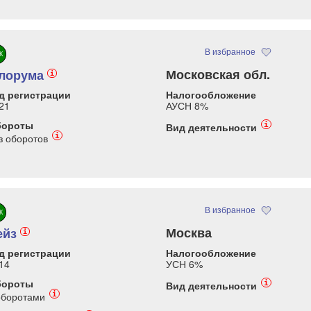
В избранное
К
Московская обл.
лорума
i
д регистрации
Налогообложение
21
АУСН 8%
бороты
i
Вид деятельности
i
з оборотов
В избранное
К
Москва
ейз
i
д регистрации
Налогообложение
14
УСН 6%
бороты
i
Вид деятельности
i
оборотами