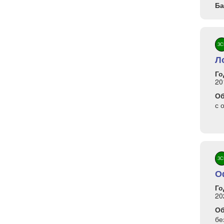
Ба
ЗС
Л
Го
20
О
с 
ЗС
О
Го
20
О
бе