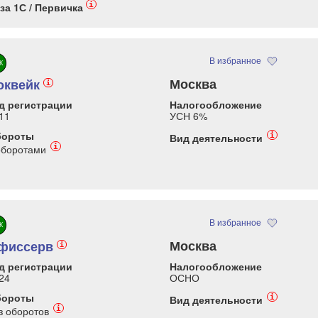
i
за 1С / Первичка
В избранное
К
Москва
оквейк
i
д регистрации
Налогообложение
11
УСН 6%
бороты
i
Вид деятельности
i
оборотами
В избранное
К
Москва
фиссерв
i
д регистрации
Налогообложение
24
ОСНО
бороты
i
Вид деятельности
i
з оборотов