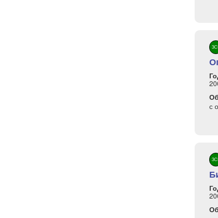
ЗС
О
Го
20
О
с 
ЗС
Б
Го
20
О