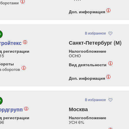
i
оборотами
i
Доп. информация
В избранное
К
Санкт-Петербург (М)
тройтекс
i
д регистрации
Налогообложение
15
ОСНО
бороты
i
Вид деятельности
i
з оборотов
i
Доп. информация
В избранное
К
Москва
ордгрупп
i
д регистрации
Налогообложение
96
УСН 6%