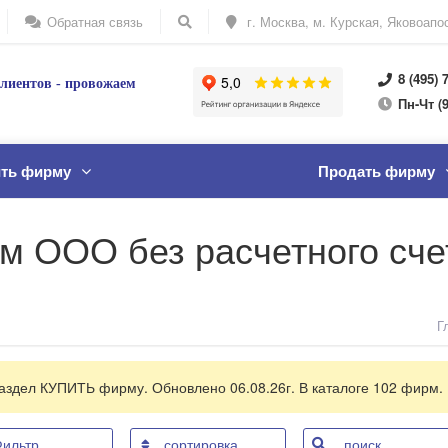
Обратная связь
г. Москва, м. Курская, Яковоапос
8 (495) 
лиентов - провожаем
Пн
-Ч
т
(9
ить фирму
Продать фирму
м ООО без расчетного сче
Г
аздел КУПИТЬ фирму. Обновлено 06.08.26г. В каталоге
102
фирм.
ильтр