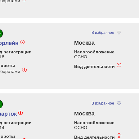
оборотами
В избранное
К
Москва
орлейн
i
д регистрации
Налогообложение
18
ОСНО
бороты
i
Вид деятельности
i
оборотами
В избранное
К
Москва
варток
i
д регистрации
Налогообложение
14
ОСНО
бороты
i
Вид деятельности