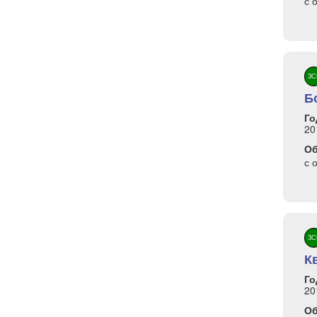
с 
ЗС
Б
Го
20
О
с 
ЗС
К
Го
20
О