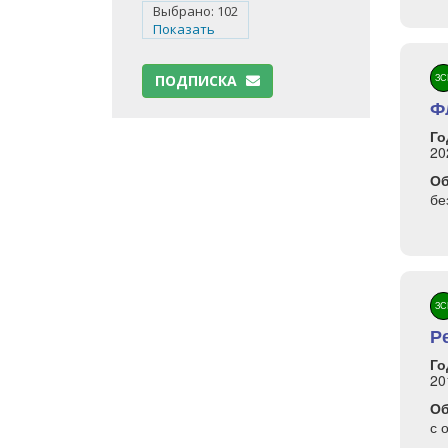
Выбрано:
102
Показать
ПОДПИСКА
ЗС
Ф
Го
20
О
бе
ЗС
Р
Го
20
О
с 