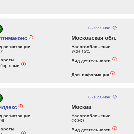
В избранное
К
Московская обл.
птимаконс
i
д регистрации
Налогообложение
01
УСН 15%
бороты
i
Вид деятельности
i
оборотами
i
Доп. информация
В избранное
К
Москва
илдекс
i
д регистрации
Налогообложение
09
ОСНО
бороты
i
Вид деятельности
i