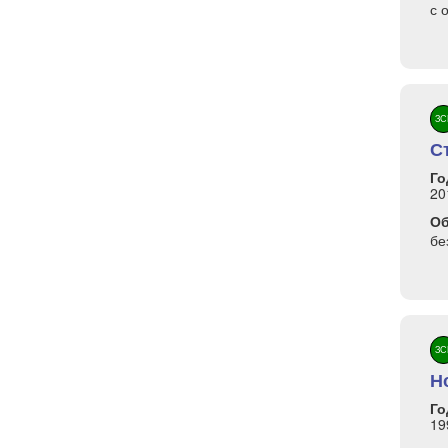
с 
ЗС
С
Го
20
О
бе
ЗС
Н
Го
19