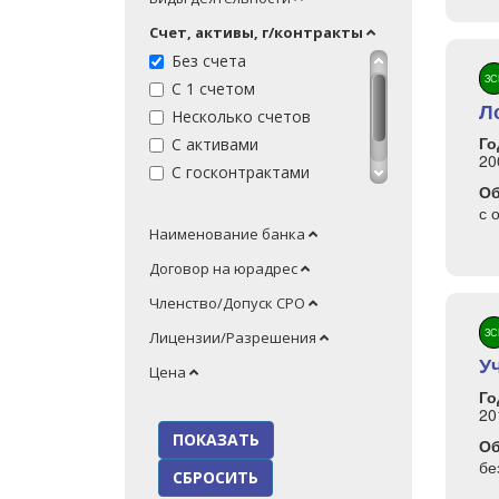
Фонд
Счет, активы, г/контракты
Благотв-й Фонд
Без счета
Ассоц-я (Союз)
ЗС
С 1 счетом
НП
Л
Несколько счетов
Благотв-я орг-я
Го
С активами
ПК
20
С госконтрактами
О
Без блокировок
с 
Наименование банка
Договор на юрадрес
Членство/Допуск СРО
ЗС
Лицензии/Разрешения
У
Цена
Го
20
О
бе
СБРОСИТЬ