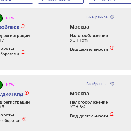
В избранное
NEW
К
Москва
коблеск
i
д регистрации
Налогообложение
17
УСН 15%
бороты
i
Вид деятельности
i
оборотами
В избранное
NEW
К
Москва
едиагайд
i
д регистрации
Налогообложение
15
УСН 6%
бороты
i
Вид деятельности
i
з оборотов