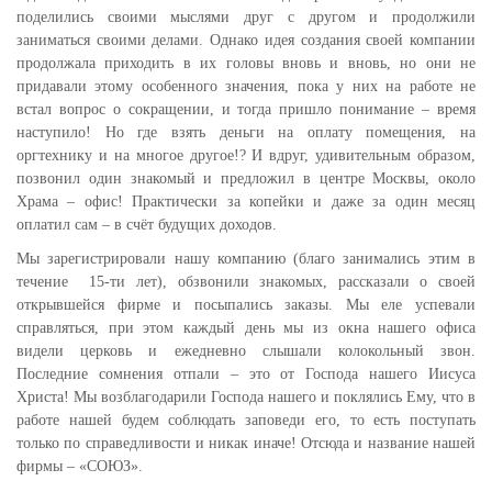
поделились своими мыслями друг с другом и продолжили
заниматься своими делами. Однако идея создания своей компании
продолжала приходить в их головы вновь и вновь, но они не
придавали этому особенного значения, пока у них на работе не
встал вопрос о сокращении, и тогда пришло понимание – время
наступило! Но где взять деньги на оплату помещения, на
оргтехнику и на многое другое!? И вдруг, удивительным образом,
позвонил один знакомый и предложил в центре Москвы, около
Храма – офис! Практически за копейки и даже за один месяц
оплатил сам – в счёт будущих доходов.
Мы зарегистрировали нашу компанию (благо занимались этим в
течение 15-ти лет), обзвонили знакомых, рассказали о своей
открывшейся фирме и посыпались заказы. Мы еле успевали
справляться, при этом каждый день мы из окна нашего офиса
видели церковь и ежедневно слышали колокольный звон.
Последние сомнения отпали – это от Господа нашего Иисуса
Христа! Мы возблагодарили Господа нашего и поклялись Ему, что в
работе нашей будем соблюдать заповеди его, то есть поступать
только по справедливости и никак иначе! Отсюда и название нашей
фирмы – «СОЮЗ».