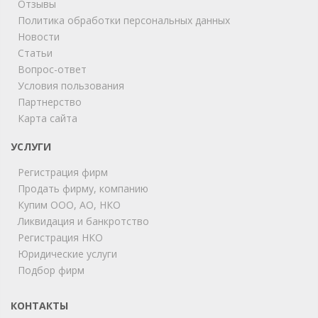
Отзывы
Политика обработки персональных данных
Новости
Статьи
Вопрос-ответ
Условия пользования
Партнерство
Карта сайта
ChatApp
online
УСЛУГИ
Регистрация фирм
Продать фирму, компанию
Мы на связи!
Купим ООО, АО, НКО
Позвоните нам или свяжитесь с нами через любой
удобный мессенджер!
Ликвидация и банкротство
Регистрация НКО
Юридические услуги
Telegram
Max
Подбор фирм
Телефон
WhatsApp
КОНТАКТЫ