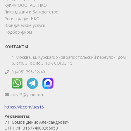
Купим ООО, АО, НКО
Позвоните нам или свяжитесь с нами через любой
удобный мессенджер!
Ликвидация и банкротство
Регистрация НКО
Юридические услуги
Telegram
Max
Подбор фирм
Телефон
WhatsApp
КОНТАКТЫ
г. Москва, м. Курская, Яковоапостольский переулок, дом
6, стр. 3, офис 3, ЮК СОЮЗ 15
8 (495) 795-32-40
ucs15@yandex.ru
https://vk.com/ucs15
Реквизиты:
ИП Сомов Денис Александрович
ОГРНИП 315774600265053