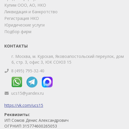
Купим ООО, АО, НКО
Позвоните нам или свяжитесь с нами через любой
удобный мессенджер!
Ликвидация и банкротство
Регистрация НКО
Юридические услуги
Telegram
Max
Подбор фирм
Телефон
WhatsApp
КОНТАКТЫ
г. Москва, м. Курская, Яковоапостольский переулок, дом
6, стр. 3, офис 3, ЮК СОЮЗ 15
8 (495) 795-32-40
ucs15@yandex.ru
https://vk.com/ucs15
Реквизиты:
ИП Сомов Денис Александрович
ОГРНИП 315774600265053