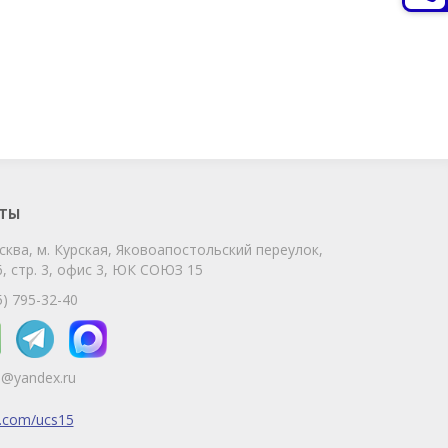
ChatApp
online
Мы на связи!
Позвоните нам или свяжитесь с нами
через любой удобный мессенджер!
ТЫ
сква, м. Курская, Яковоапостольский переулок,
Telegram
Max
, стр. 3, офис 3, ЮК СОЮЗ 15
Телефон
WhatsApp
5) 795-32-40
5@yandex.ru
k.com/ucs15