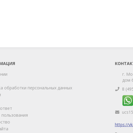
МАЦИЯ
КОНТАК
ании
г. Мо
дом 6
а обработки персональных данных
8 (49
и
-ответ
ucs1
 пользования
рство
https://v
айта