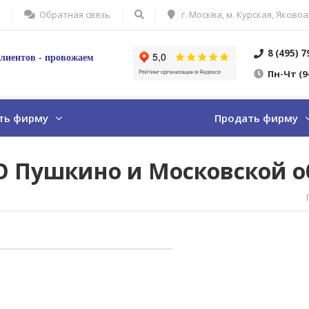
Обратная связь
г. Москва, м. Курская, Яковоа
8 (495) 
лиентов - провожаем
Пн
-Ч
т
(9
ть фирму
Продать фирму
О Пушкино и Московской о