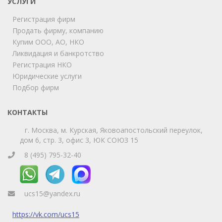
УСЛУГИ
Регистрация фирм
Продать фирму, компанию
Мы на связи!
Купим ООО, АО, НКО
Позвоните нам или свяжитесь с нами через любой
удобный мессенджер!
Ликвидация и банкротство
Регистрация НКО
Юридические услуги
Telegram
Max
Подбор фирм
Телефон
WhatsApp
КОНТАКТЫ
г. Москва, м. Курская, Яковоапостольский переулок,
дом 6, стр. 3, офис 3, ЮК СОЮЗ 15
8 (495) 795-32-40
ucs15@yandex.ru
https://vk.com/ucs15