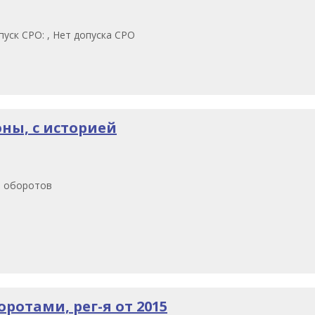
уск СРО: , Нет допуска СРО
оны, с историей
з оборотов
ротами, рег-я от 2015