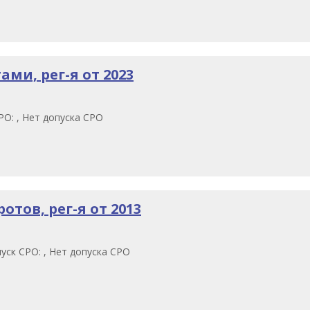
ми, рег-я от 2023
О: , Нет допуска СРО
отов, рег-я от 2013
уск СРО: , Нет допуска СРО