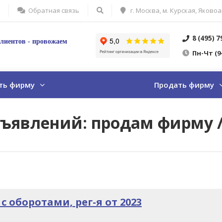
Обратная связь
г. Москва, м. Курская, Яковоа
8 (495) 
лиентов - провожаем
Пн
-Ч
т
(9
ть фирму
Продать фирму
бъявлений: продам фирму 
 оборотами, рег-я от 2023