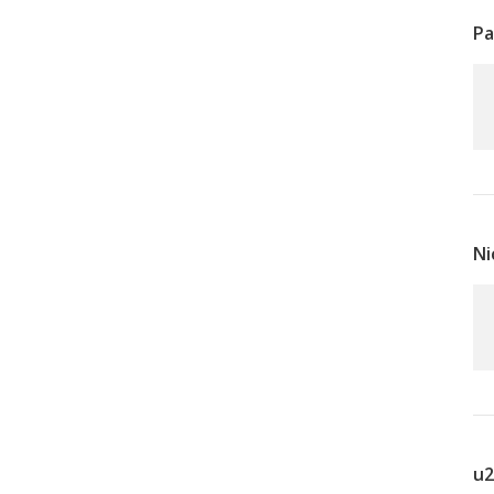
Р
Ni
u