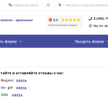
Обратная связь
г. Москва, м. Курская, Яковоа
8 (495) 
лиентов - провожаем
Пн
-Ч
т
(9
ть фирму
Продать фирму
тайте и оставляйте отзывы о нас:
а
Я
ндекс
здесь
а
G
o
o
g
l
e
здесь
а
2
GIS
здесь