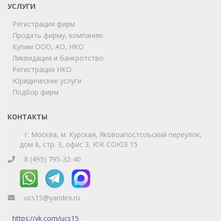
УСЛУГИ
Мы на связи!
Регистрация фирм
Позвоните нам или свяжитесь с нами через любой
удобный мессенджер!
Продать фирму, компанию
Купим ООО, АО, НКО
Ликвидация и банкротство
Telegram
Max
Регистрация НКО
Юридические услуги
Телефон
WhatsApp
Подбор фирм
КОНТАКТЫ
г. Москва, м. Курская, Яковоапостольский переулок,
дом 6, стр. 3, офис 3, ЮК СОЮЗ 15
8 (495) 795-32-40
ucs15@yandex.ru
https://vk.com/ucs15