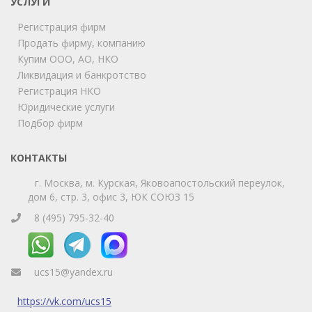
УСЛУГИ
Регистрация фирм
Продать фирму, компанию
Мы на связи!
Купим ООО, АО, НКО
Позвоните нам или свяжитесь с нами через любой
удобный мессенджер!
Ликвидация и банкротство
Регистрация НКО
Юридические услуги
Telegram
Max
Подбор фирм
Телефон
WhatsApp
КОНТАКТЫ
г. Москва, м. Курская, Яковоапостольский переулок,
дом 6, стр. 3, офис 3, ЮК СОЮЗ 15
8 (495) 795-32-40
ucs15@yandex.ru
https://vk.com/ucs15