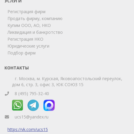
УСЛУГИ
Мы на связи!
Регистрация фирм
Позвоните нам или свяжитесь с нами через любой
удобный мессенджер!
Продать фирму, компанию
Купим ООО, АО, НКО
Ликвидация и банкротство
Telegram
Max
Регистрация НКО
Юридические услуги
Телефон
WhatsApp
Подбор фирм
КОНТАКТЫ
г. Москва, м. Курская, Яковоапостольский переулок,
дом 6, стр. 3, офис 3, ЮК СОЮЗ 15
8 (495) 795-32-40
ucs15@yandex.ru
https://vk.com/ucs15