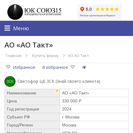
Меню
АО «АО Такт»
Главная
Купить фирму
АО АО Такт
Избранное
В избранное
Светофор ЦБ ЗСК (Знай своего клиента)
ЗСК
?
Наименование
АО «АО Такт»
Цена
330 000 Р
Год регистрации
2024
Субъект РФ
г. Москва
Город/Регион
Москва
Налогообложение
УСН 6%