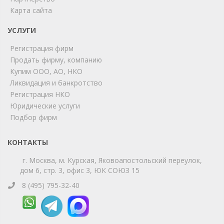
Карта сайта
ChatApp
online
УСЛУГИ
Регистрация фирм
Продать фирму, компанию
Мы на связи!
Купим ООО, АО, НКО
Позвоните нам или свяжитесь с нами через любой
Ликвидация и банкротство
удобный мессенджер!
Регистрация НКО
Юридические услуги
Telegram
Max
Подбор фирм
Телефон
WhatsApp
КОНТАКТЫ
г. Москва, м. Курская, Яковоапостольский переулок,
дом 6, стр. 3, офис 3, ЮК СОЮЗ 15
8 (495) 795-32-40