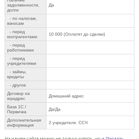
задолженности,
Да
долги
- по налогам,
взносам
- перед
10 000 (Оплатят до сделки)
контрагентами
- перед
работниками
- перед
учредителями
- займы,
кредиты
- другое
Договор на
Домашний адрес
юрадрес
База 1С /
Да/Да
Первичка
Дополнительная
2 учредителя. ССЧ
информация
На нашем сайте можно не только купить, но и
Продать