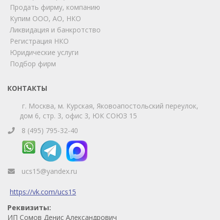
Продать фирму, компанию
Мы на связи!
Купим ООО, АО, НКО
Позвоните нам или свяжитесь с нами через любой
Ликвидация и банкротство
удобный мессенджер!
Регистрация НКО
Юридические услуги
Telegram
Max
Подбор фирм
Телефон
WhatsApp
КОНТАКТЫ
г. Москва, м. Курская, Яковоапостольский переулок,
дом 6, стр. 3, офис 3, ЮК СОЮЗ 15
8 (495) 795-32-40
ucs15@yandex.ru
https://vk.com/ucs15
Реквизиты:
ИП Сомов Денис Александрович