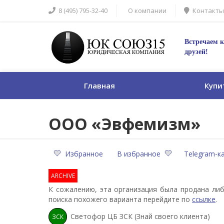
8 (495) 795-32-40
О компании
Контакты
Встречаем к
друзей!
Главная
Купи
ООО «Эвфемизм»
Избранное
В избранное
Telegram-к
ARCHIVE
К сожалению, эта организация была продана либ
поиска похожего варианта перейдите по
ссылке
.
Светофор ЦБ ЗСК (Знай своего клиента)
ЗСК