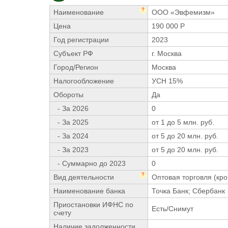
?
Наименование
ООО «Эвфемизм»
Цена
190 000 Р
Год регистрации
2023
Субъект РФ
г. Москва
Город/Регион
Москва
Налогообложение
УСН 15%
Обороты
Да
- За 2026
0
- За 2025
от 1 до 5 млн. руб.
- За 2024
от 5 до 20 млн. руб.
- За 2023
от 5 до 20 млн. руб.
- Суммарно до 2023
0
?
Вид деятельности
Оптовая торговля (кро
Наименование банка
Точка Банк; Сбербанк
Приостановки ИФНС по
Есть/Снимут
счету
Наличие задолженности,