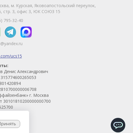
сква, м. Курская, Яковоапостольский переулок,
Telegram
Max
, стр. 3, офис 3, ЮК СОЮЗ 15
Телефон
WhatsApp
5) 795-32-40
5@yandex.ru
k.com/ucs15
иты:
в Денис Александрович
315774600265053
801420894
2810700000006708
ффайзенбанк» г. Москва
ет 30101810200000000700
525700
Принять
ChatApp