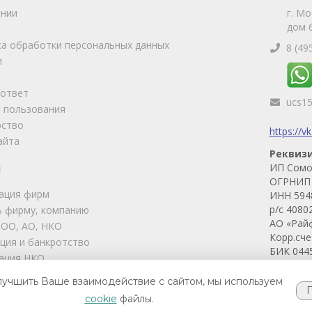
ании
г. Мо
дом 6
а обработки персональных данных
8 (49
и
-ответ
ucs1
 пользования
рство
https://v
айта
Реквиз
ИП Сомо
И
ОГРНИП 
ация фирм
ИНН 594
р/с 4080
 фирму, компанию
АО «Рай
ООО, АО, НКО
Корр.сч
ция и банкротство
БИК 044
ация НКО
ские услуги
лучшить Ваше взаимодействие с сайтом, мы используем
 фирм
cookie
файлы.