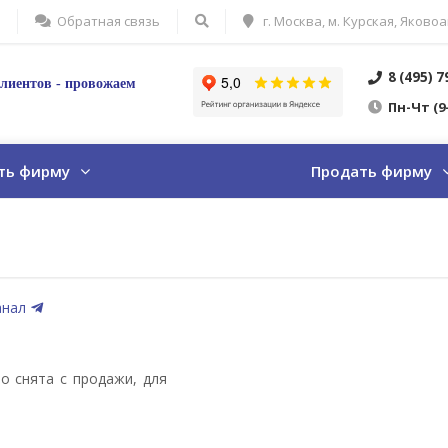
Обратная связь
г. Москва, м. Курская, Яковоа
8 (495) 
лиентов - провожаем
Пн
-Ч
т
(9
ть фирму
Продать фирму
анал
о снята с продажи, для