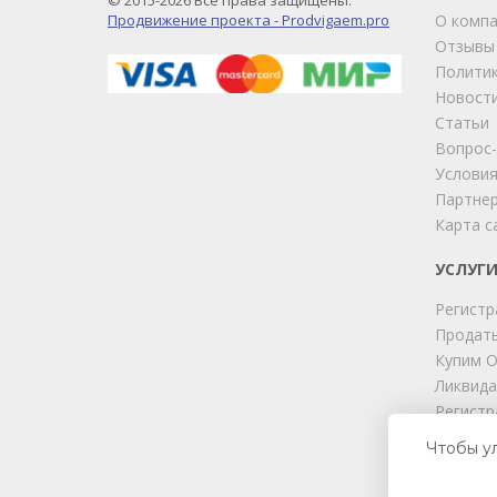
© 2015-2026 Все права защищены.
Продвижение проекта - Prodvigaem.pro
О комп
Отзывы
Политик
Новост
Статьи
Вопрос
Условия
Партне
Карта с
УСЛУГ
Регистр
Продать
Купим 
Ликвида
Регистр
Юридиче
Чтобы у
Подбор